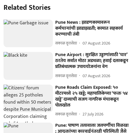
Related Stories
Pune News : झाडणकामावरून
कर्मचाऱ्यांची झाडाझडती; कामात सहकार्य
करण्याची तंबी
सकाळ वृत्तसेवा
07 August 2026
Pune Airport : सुरक्षित उड्डाणांसाठी ‘घार’
ठरतेय सर्वात मोठा अडथळा; हवाई दलाकडून
प्रतिबंधात्मक उपाययोजनांना वेग
सकाळ वृत्तसेवा
07 August 2026
Pune Roads Claim Exposed: ५०
मीटरमध्ये २५ खड्डे; महापालिकेच्या ‘फक्त ५४
खड्डे’ दाव्याची सजग नागरिक मंचाकडून
पोलखोल
सकाळ वृत्तसेवा
27 July 2026
Pune: पाषाण तलावाला जलपर्णीचा विळखा
; आयुक्तांच्या कारवाईनंतरही परिस्थिती जैसे