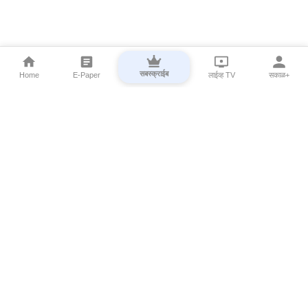
सबस्क्राईब
Home
E-Paper
लाईव्ह TV
सकाळ+
⌄
Marathi News
⌄
About Esakal
⌄
Digital Products
⌄
Sakal Programs