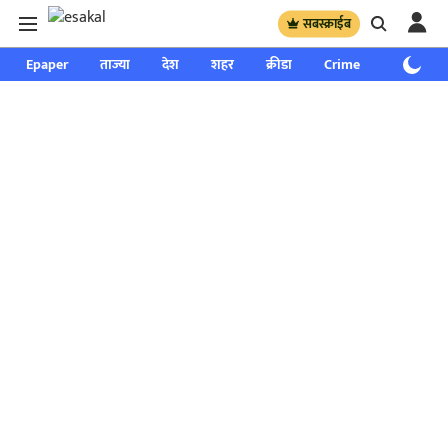
सबस्क्राईब
Epaper
ताज्या
देश
शहर
क्रीडा
Crime
साप्ताहिक