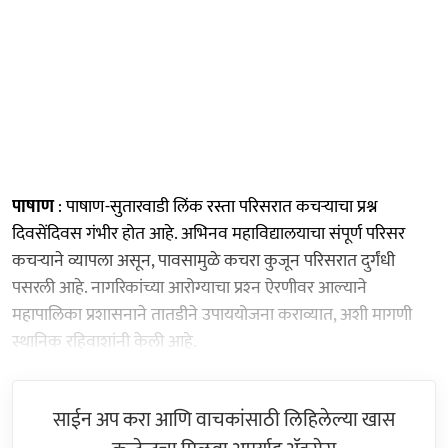
पाषाण
: पाषाण-सुतारवाडी लिंक रस्ता परिसरात कचऱ्याचा प्रश्न
दिवसेंदिवस गंभीर होत आहे. अभिनव महाविद्यालयाचा संपूर्ण परिसर
कचऱ्याने व्यापला असून, पावसामुळे कचरा कुजून परिसरात दुर्गंधी
पसरली आहे. नागरिकांच्या आरोग्याचा प्रश्‍न ऐरणीवर आल्याने
महापालिका प्रशासनाने तातडीने उपाययोजना कराव्यात, अशी मागणी
स्थानिक रहिवाशांनी केली आहे.
साईन अप करा आणि वाचकांसाठी लिहिलेल्या खास