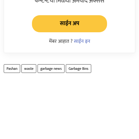
कन्टेन्टचा मिळवा अमर्याद ॲक्सेस
साईन अप
मेंबर आहात ?
साईन इन
Pashan
waste
garbage news
Garbage Bins