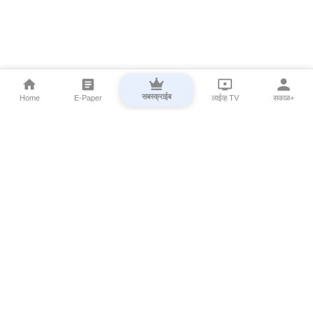
सबस्क्राईब
Home
E-Paper
लाईव्ह TV
सकाळ+
⌄
Marathi News
⌄
About Esakal
⌄
Digital Products