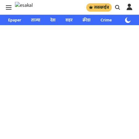
सबस्क्राईब
Epaper
ताज्या
देश
शहर
क्रीडा
Crime
साप्ताहिक