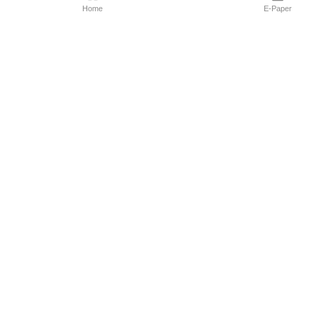
Home
E-Paper
Follow Us
Marathi News
Maharashtra N
Entertainment 
Sports News
Mumbai News
Pune News