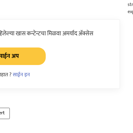
ेल्या खास कन्टेन्टचा मिळवा अमर्याद ॲक्सेस
साईन अप
आहात ?
साईन इन
ert