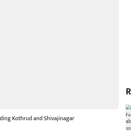
R
luding Kothrud and Shivajinagar