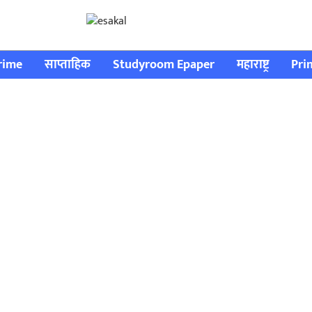
rime
साप्ताहिक
Studyroom Epaper
महाराष्ट्र
Pri