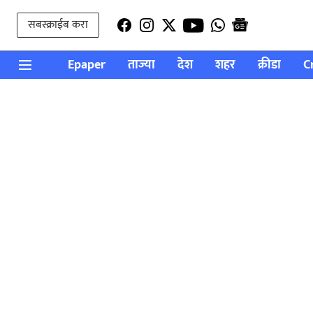
सबस्क्राईब करा
Epaper
ताज्या
देश
शहर
क्रीडा
C