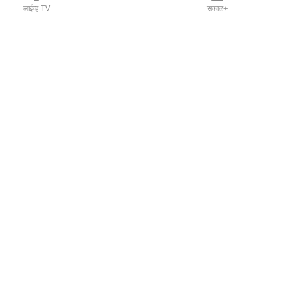
लाईव्ह TV
सकाळ+
l Programs
Print Products
Sakal Saptahik
hka
Family Doctor
 Crowdfunding
Sakal Publications
orm Pune India
 Foundation