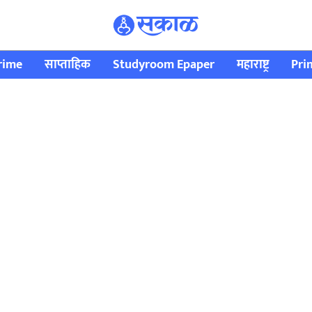
rime
साप्ताहिक
Studyroom Epaper
महाराष्ट्र
Pri