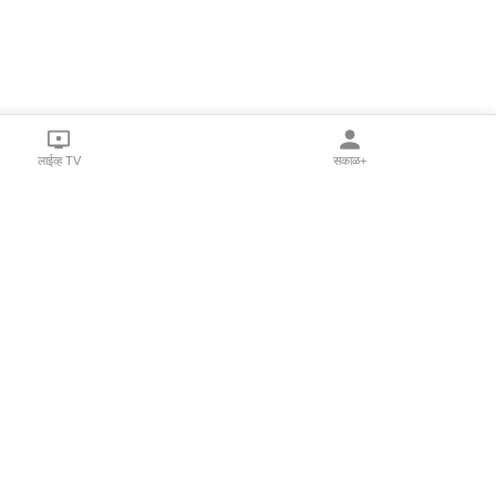
लाईव्ह TV
सकाळ+
l Programs
Print Products