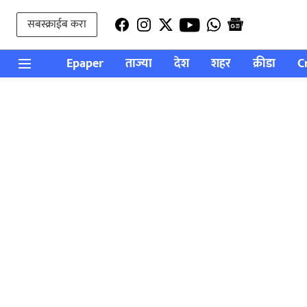
सबस्क्राईब करा
Epaper
ताज्या
देश
शहर
क्रीडा
C