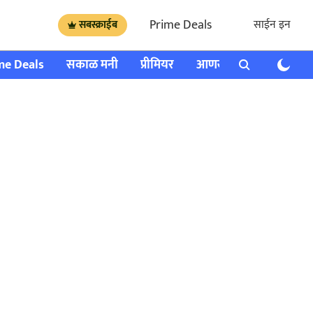
Prime Deals
साईन इन
सबस्क्राईब
me Deals
सकाळ मनी
प्रीमियर
आणखी
राशी भविष्य