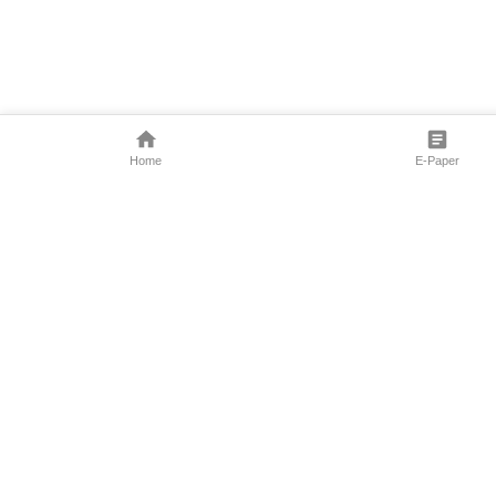
Home
E-Paper
Follow Us
Marathi News