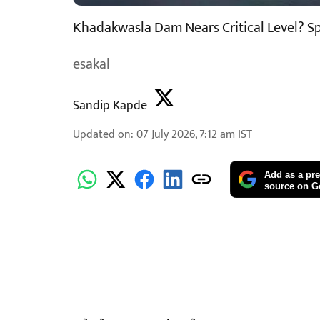
Khadakwasla Dam Nears Critical Level? Sp
esakal
Sandip Kapde
Updated on
:
07 July 2026, 7:12 am
IST
Add as a pre
source on G