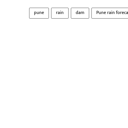
pune
rain
dam
Pune rain forec