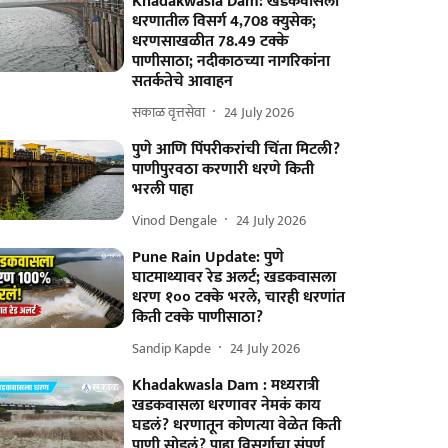
Khadakwasla Dam: खडकवासला
धरणातील विसर्ग 4,708 क्युसेक;
धरणसाखळीत 78.49 टक्के
पाणीसाठा; नदीकाठच्या नागरिकांना
सतर्कतेचे आवाहन
सकाळ वृत्तसेवा
24 July 2026
पुणे आणि पिंपरीकरांची चिंता मिटली?
पाणीपुरवठा करणारी धरणे किती
भरली पाहा
Vinod Dengale
24 July 2026
Pune Rain Update: पुणे
घाटमाथ्यावर रेड अलर्ट; खडकवासला
धरण १०० टक्के भरले, चारही धरणांत
किती टक्के पाणीसाठा?
Sandip Kapde
24 July 2026
Khadakwasla Dam : मध्यरात्री
खडकवासला धरणावर नेमकं काय
घडलं? धरणातून कोणत्या वेळेत किती
पाणी सोडलं? पाहा विसर्गाचा संपूर्ण