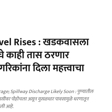
el Rises : खडकवासला
ढचे काही तास ठरणार
गरिकांना दिला महत्त्वाचा
e; Spillway Discharge Likely Soon : पुण्यातील
वर पोहोचला असून मुसळधार पावसामुळे धरणातून
आली आहे.