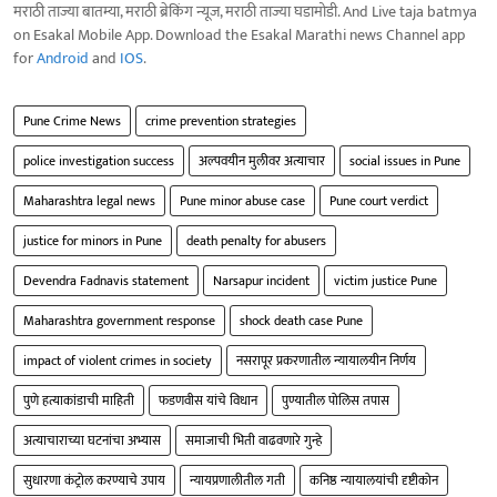
मराठी ताज्या बातम्या, मराठी ब्रेकिंग न्यूज, मराठी ताज्या घडामोडी. And Live taja batmya
on Esakal Mobile App. Download the Esakal Marathi news Channel app
for
Android
and
IOS
.
Pune Crime News
crime prevention strategies
police investigation success
अल्पवयीन मुलीवर अत्याचार
social issues in Pune
Maharashtra legal news
Pune minor abuse case
Pune court verdict
justice for minors in Pune
death penalty for abusers
Devendra Fadnavis statement
Narsapur incident
victim justice Pune
Maharashtra government response
shock death case Pune
impact of violent crimes in society
नसरापूर प्रकरणातील न्यायालयीन निर्णय
पुणे हत्याकांडाची माहिती
फडणवीस यांचे विधान
पुण्यातील पोलिस तपास
अत्याचाराच्या घटनांचा अभ्यास
समाजाची भिती वाढवणारे गुन्हे
सुधारणा कंट्रोल करण्याचे उपाय
न्यायप्रणालीतील गती
कनिष्ठ न्यायालयांची दृष्टीकोन