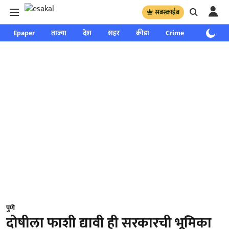
सबस्क्राईब
Epaper
ताज्या
देश
शहर
क्रीडा
Crime
साप्ताहिक
पुणे
दोषीला फाशी द्यावी ही सरकारची भूमिका