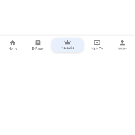
सबस्क्राईब
Home
E-Paper
लाईव्ह TV
सकाळ+
⌄
Marathi News
⌄
About Esakal
⌄