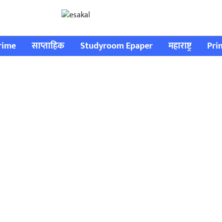
rime
साप्ताहिक
Studyroom Epaper
महाराष्ट्र
Pri