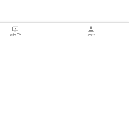
लाईव्ह TV
सकाळ+
l Programs
Print Products
Sakal Saptahik