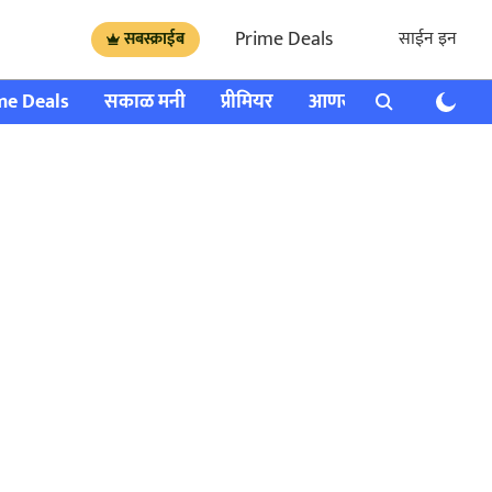
Prime Deals
साईन इन
सबस्क्राईब
me Deals
सकाळ मनी
प्रीमियर
आणखी
राशी भविष्य