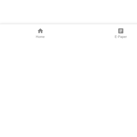
Home
E-Paper
Follow Us
Marathi News
Maharashtra N