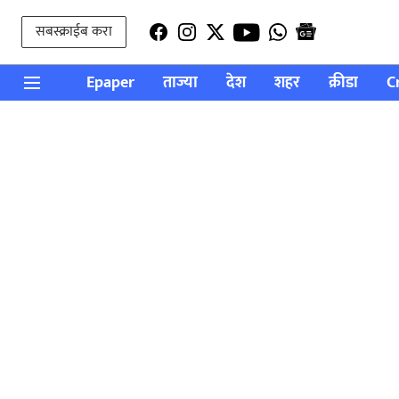
सबस्क्राईब करा
Epaper
ताज्या
देश
शहर
क्रीडा
C