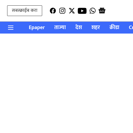
सबस्क्राईब करा
Epaper
ताज्या
देश
शहर
क्रीडा
C