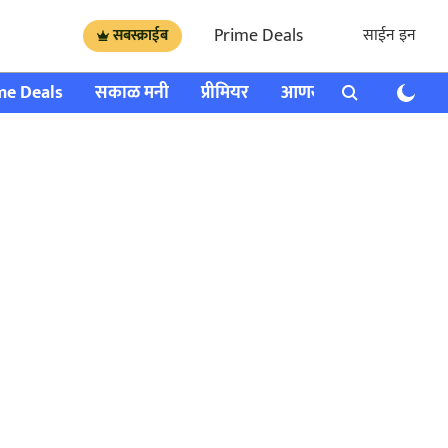
Prime Deals
साईन इन
सबस्क्राईब
me Deals
सकाळ मनी
प्रीमियर
आणखी
राशी भविष्य