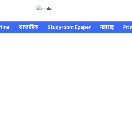
rime
साप्ताहिक
Studyroom Epaper
महाराष्ट्र
Pri