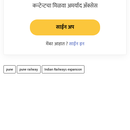
कन्टेन्टचा मिळवा अमर्याद ॲक्सेस
साईन अप
मेंबर आहात ?
साईन इन
pune
pune railway
Indian Railways expansion