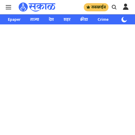
सबस्क्राईब
Epaper
ताज्या
देश
शहर
क्रीडा
Crime
साप्ताहिक