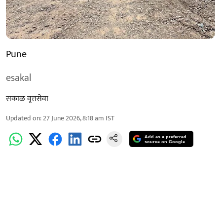
Pune
esakal
सकाळ वृत्तसेवा
Updated on
:
27 June 2026, 8:18 am
IST
Add as a preferred
source on Google