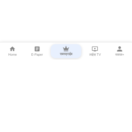
सबस्क्राईब
Home
E-Paper
लाईव्ह TV
सकाळ+
⌄
Marathi News
⌄
About Esakal