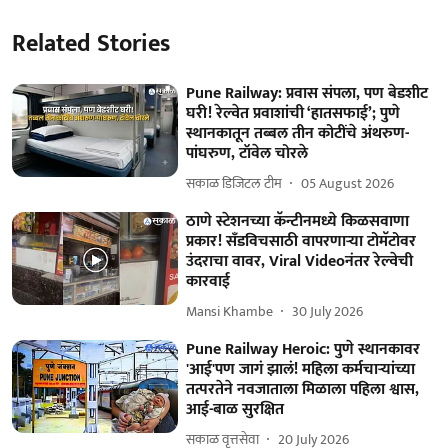
Related Stories
Pune Railway: प्रवास संपला, पण बेडशीट
घरी! रेल्वेत प्रवाशांची ‘हातसफाई’; पुणे
स्थानकातून तब्बल तीन कोटींचे अंथरुण-
पांघरुण, टॉवेल चोरले
सकाळ डिजिटल टीम
05 August 2026
ठाणे स्टेशनच्या कॅन्टीनमध्ये किळसवाणा
प्रकार! सँडविचसाठी वापरणाऱ्या टोमॅटोवर
उंदराचा वावर, Viral Videoनंतर रेल्वेची
कारवाई
Mansi Khambe
30 July 2026
Pune Railway Heroic: पुणे स्थानकावर
'आई'पण जागं झालं! महिला कर्मचाऱ्यांच्या
तत्परतेने नवजाताला मिळाला पहिला श्वास,
आई-बाळ सुरक्षित
सकाळ वृत्तसेवा
20 July 2026