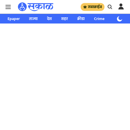
सबस्क्राईब
Epaper
ताज्या
देश
शहर
क्रीडा
Crime
साप्ताहिक