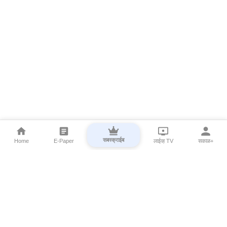
सबस्क्राईब
Home
E-Paper
लाईव्ह TV
सकाळ+