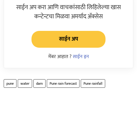
साईन अप करा आणि वाचकांसाठी लिहिलेल्या खास
कन्टेन्टचा मिळवा अमर्याद ॲक्सेस
साईन अप
मेंबर आहात ?
साईन इन
pune
water
dam
Pune rain forecast
Pune rainfall