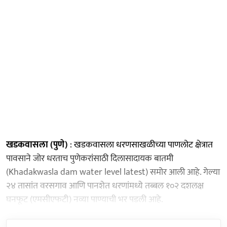
खडकवासला (पुणे)
: खडकवासला धरणसाखळीच्या पाणलोट क्षेत्रात
पावसाने जोर धरताच पुणेकरांसाठी दिलासादायक बातमी
(Khadakwasla dam water level latest) समोर आली आहे. गेल्या
२४ तासांत वरसगाव आणि पानशेत धरणांमध्ये तब्बल १०२ दशलक्ष
घनफूट (एमसीएफटी) नव्या पाण्याची भर पडली आहे.