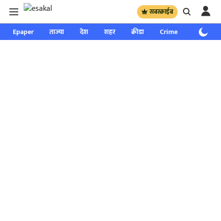
सबस्क्राईब
Epaper
ताज्या
देश
शहर
क्रीडा
Crime
साप्ताहिक