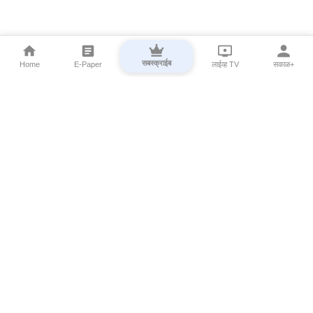
सबस्क्राईब
Home
E-Paper
लाईव्ह TV
सकाळ+
⌄
Marathi News
⌄
About Esakal
⌄
Digital Products
⌄
Sakal Programs