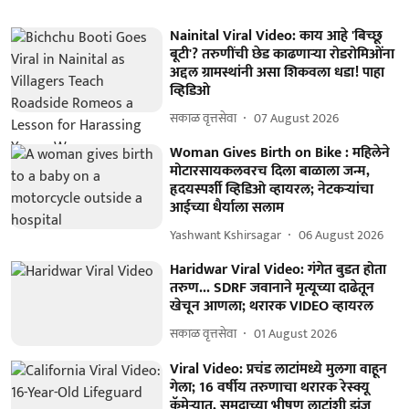
Nainital Viral Video: काय आहे 'बिच्छू
बूटी'? तरुणींची छेड काढणाऱ्या रोडरोमिओंना
अद्दल ग्रामस्थांनी असा शिकवला धडा! पाहा
व्हिडिओ
सकाळ वृत्तसेवा
07 August 2026
Woman Gives Birth on Bike : महिलेने
मोटारसायकलवरच दिला बाळाला जन्म,
हृदयस्पर्शी व्हिडिओ व्हायरल; नेटकऱ्यांचा
आईच्या धैर्याला सलाम
Yashwant Kshirsagar
06 August 2026
Haridwar Viral Video: गंगेत बुडत होता
तरुण... SDRF जवानाने मृत्यूच्या दाढेतून
खेचून आणला; थरारक VIDEO व्हायरल
सकाळ वृत्तसेवा
01 August 2026
Viral Video: प्रचंड लाटांमध्ये मुलगा वाहून
गेला; 16 वर्षीय तरुणाचा थरारक रेस्क्यू
कॅमेऱ्यात, समुद्राच्या भीषण लाटांशी झुंज