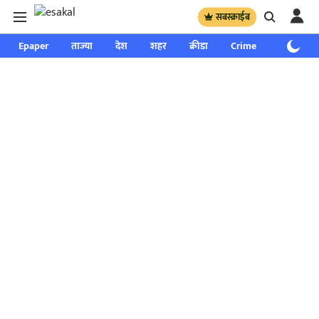
सबस्क्राईब
Epaper
ताज्या
देश
शहर
क्रीडा
Crime
साप्ताहिक