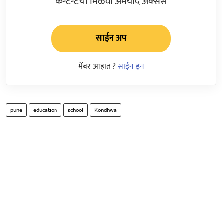
कन्टेन्टचा मिळवा अमर्याद ॲक्सेस
साईन अप
मेंबर आहात ?
साईन इन
pune
education
school
Kondhwa