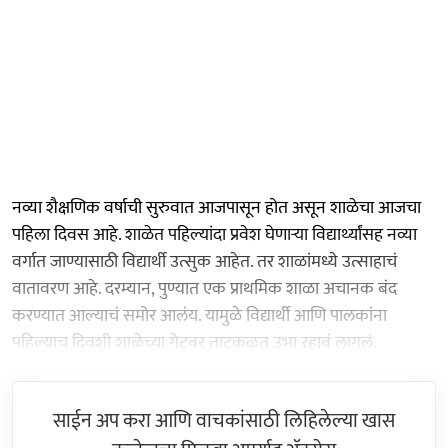
नव्या शैक्षणिक वर्षाची सुरुवात आजपासून होत असून शाळेचा आजचा
पहिला दिवस आहे. शाळेत पहिल्यांदा प्रवेश घेणाऱ्या विद्यार्थ्यांसह नव्या
वर्गात जाण्यासाठी विद्यार्थी उत्सुक आहेत. तर शाळांमध्ये उत्साहाचं
वातावरण आहे. दरम्यान, पुण्यात एक प्राथमिक शाळा अचानक बंद
करण्यात आल्याचं समोर आलंय. यामुळे विद्यार्थी आणि पालकांना
पहिल्याच दिवशी शाळेच्या गेटवर ताटकळत उभा रहावं लागलं.
साईन अप करा आणि वाचकांसाठी लिहिलेल्या खास