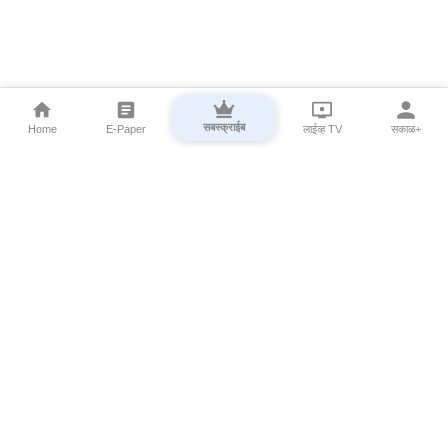
सबस्क्राईब
Home
E-Paper
लाईव्ह TV
सकाळ+
⌄
Marathi News
⌄
About Esakal
⌄
Digital Products