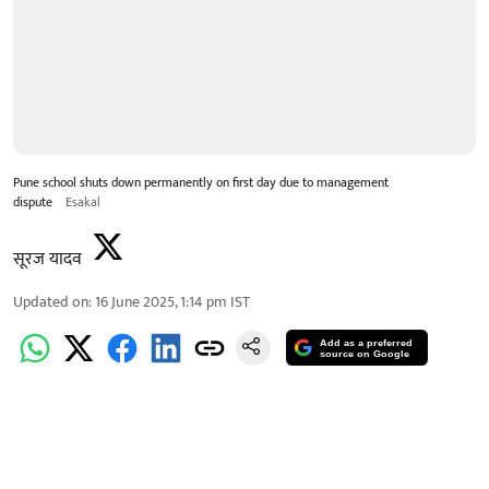
Pune school shuts down permanently on first day due to management
dispute
Esakal
सूरज यादव
Updated on
:
16 June 2025, 1:14 pm
IST
Add as a preferred
source on Google