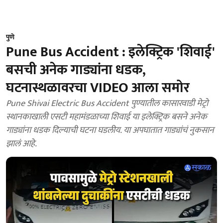
पुणे
Pune Bus Accident : इलेक्ट्रिक 'शिवाई'
बसची अनेक गाड्यांना धडक,
घटनास्थळावरचा VIDEO आला समोर
Pune Shivai Electric Bus Accident पुण्यातील कासारवाडी मेट्रो
स्थानकाखाली एसटी महामंडळाच्या शिवाई या इलेक्ट्रिक बसने अनेक
गाड्यांना धडक दिल्याची घटना घडलीय. या अपघातात गाड्यांचं नुकसान
झालं आहे.