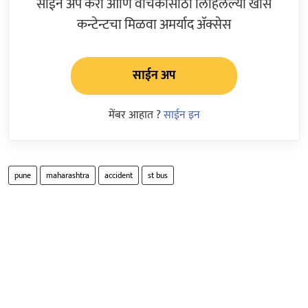
साईन अप करा आणि वाचकांसाठी लिहिलेल्या खास
कन्टेन्टचा मिळवा अमर्याद ॲक्सेस
साईन अप
मेंबर आहात ?
साईन इन
pune
maharashtra
accident
st bus