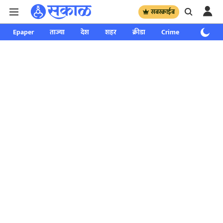
सबस्क्राईब
Epaper
ताज्या
देश
शहर
क्रीडा
Crime
साप्ताहिक