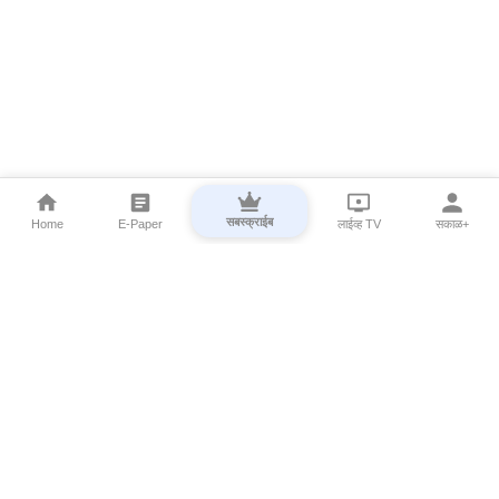
सबस्क्राईब
Home
E-Paper
लाईव्ह TV
सकाळ+
⌄
Marathi News