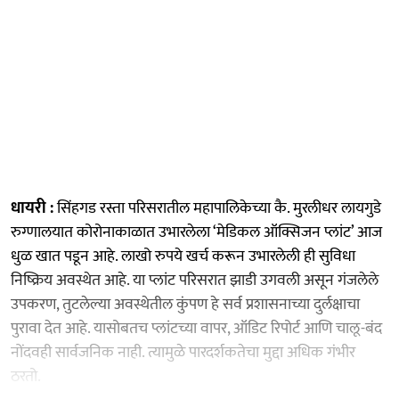
धायरी :
सिंहगड रस्ता परिसरातील महापालिकेच्या कै. मुरलीधर लायगुडे
रुग्णालयात कोरोनाकाळात उभारलेला ‘मेडिकल ऑक्सिजन प्लांट’ आज
धुळ खात पडून आहे. लाखो रुपये खर्च करून उभारलेली ही सुविधा
निष्क्रिय अवस्थेत आहे. या प्लांट परिसरात झाडी उगवली असून गंजलेले
उपकरण, तुटलेल्या अवस्थेतील कुंपण हे सर्व प्रशासनाच्या दुर्लक्षाचा
पुरावा देत आहे. यासोबतच प्लांटच्या वापर, ऑडिट रिपोर्ट आणि चालू-बंद
नोंदवही सार्वजनिक नाही. त्यामुळे पारदर्शकतेचा मुद्दा अधिक गंभीर
ठरतो.