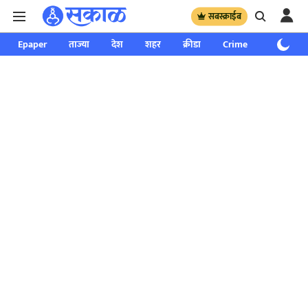
सबस्क्राईब
Epaper
ताज्या
देश
शहर
क्रीडा
Crime
साप्ताहिक