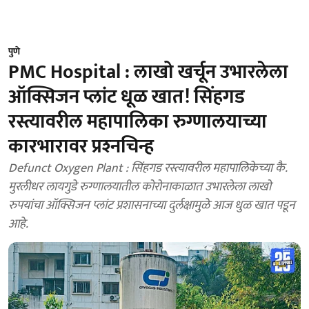
पुणे
PMC Hospital : लाखो खर्चून उभारलेला
ऑक्सिजन प्लांट धूळ खात! सिंहगड
रस्त्यावरील महापालिका रुग्णालयाच्या
कारभारावर प्रश्‍नचिन्ह
Defunct Oxygen Plant : सिंहगड रस्त्यावरील महापालिकेच्या कै.
मुरलीधर लायगुडे रुग्णालयातील कोरोनाकाळात उभारलेला लाखो
रुपयांचा ऑक्सिजन प्लांट प्रशासनाच्या दुर्लक्षामुळे आज धुळ खात पडून
आहे.