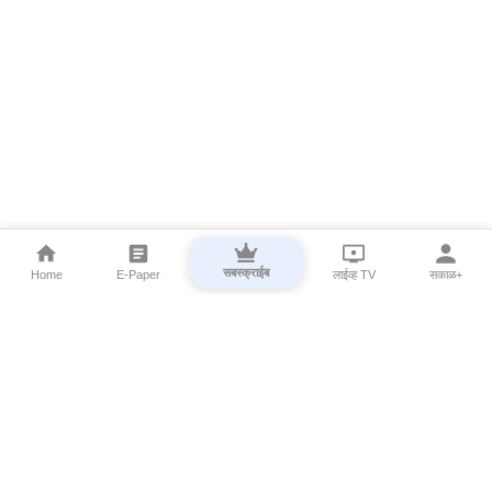
सबस्क्राईब
Home
E-Paper
लाईव्ह TV
सकाळ+