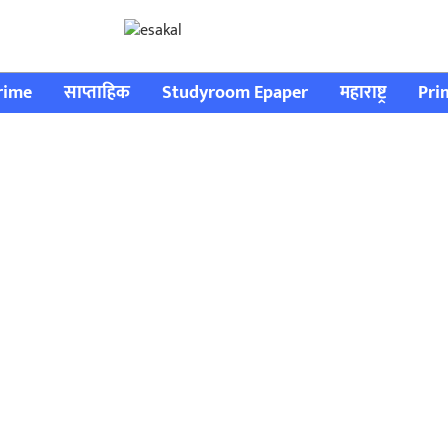
rime
साप्ताहिक
Studyroom Epaper
महाराष्ट्र
Pri