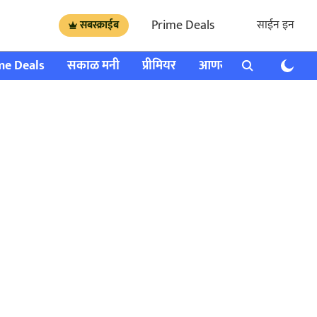
Prime Deals
साईन इन
सबस्क्राईब
me Deals
सकाळ मनी
प्रीमियर
आणखी
राशी भविष्य