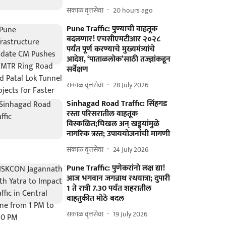
सकाळ वृत्तसेवा
20 hours ago
Pune Traffic: पुण्याची वाहतूक
बदलणार! एचसीएमटीआर २०२८
पर्यंत पूर्ण करण्याचे मुख्यमंत्र्यांचे
आदेश, ‘पाताळलोक’साठी तज्ज्ञांकडून
सर्वेक्षण
सकाळ वृत्तसेवा
28 July 2026
Sinhagad Road Traffic: सिंहगड
रस्ता परिसरातील वाहतूक
विस्कळित;चिखल अन् खड्ड्यांमुळे
नागरिक त्रस्त; उपाययोजनांची मागणी
सकाळ वृत्तसेवा
24 July 2026
Pune Traffic: पुणेकरांनो लक्ष द्या!
आज भगवान जगन्नाथ रथयात्रा; दुपारी
1 ते रात्री 7.30 पर्यंत शहरातील
वाहतुकीत मोठे बदल
सकाळ वृत्तसेवा
19 July 2026