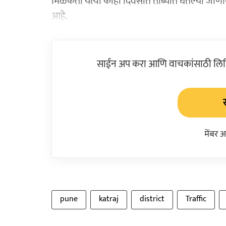
मिळकती येत्या काही दिवसांत ताब्यात घेतल्या जा
आहे.
साईन अप करा आणि वाचकांसाठी लिहिल
मेंबर 
pune
katraj
district
Traffic