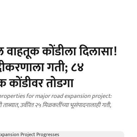
ील वाहतूक कोंडीला दिलासा!
ुंदीकरणाला गती; ८४
क कोंडीवर तोडगा
roperties for major road expansion project:
ताब्यात, उर्वरित २५ मिळकतींच्या भूसंपादनालाही गती,