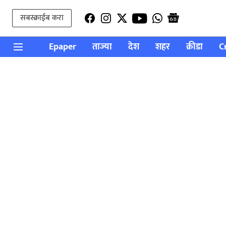
सबस्क्राईब करा
Epaper
ताज्या
देश
शहर
क्रीडा
C