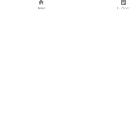
Home
E-Paper
Follow Us
Marathi News
Maharashtra N
Entertainment 
Sports News
Mumbai News