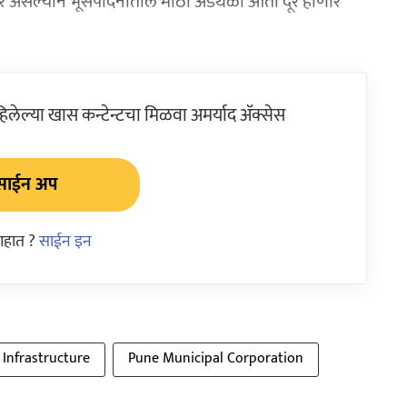
णार असल्याने भूसंपादनातील मोठा अडथळा आता दूर होणार
ेल्या खास कन्टेन्टचा मिळवा अमर्याद ॲक्सेस
साईन अप
आहात ?
साईन इन
Infrastructure
Pune Municipal Corporation