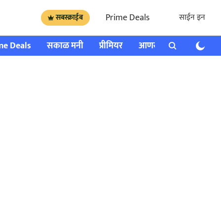
Prime Deals
साईन इन
सबस्क्राईब
me Deals
सकाळ मनी
प्रीमियर
आणखी
राशी भविष्य