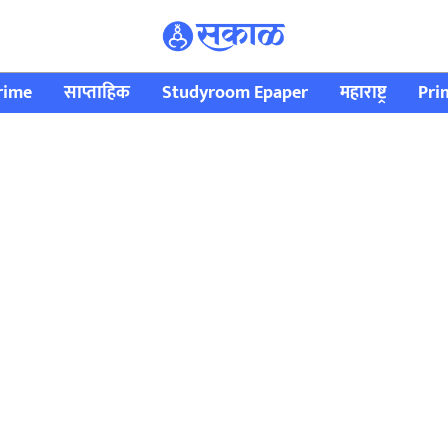
rime
साप्ताहिक
Studyroom Epaper
महाराष्ट्र
Pri