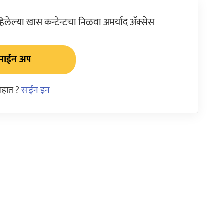
ेल्या खास कन्टेन्टचा मिळवा अमर्याद ॲक्सेस
साईन अप
आहात ?
साईन इन