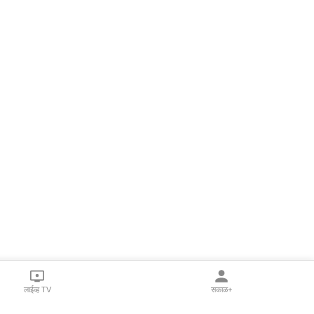
लाईव्ह TV
सकाळ+