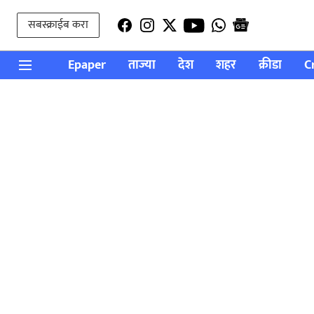
सबस्क्राईब करा
Epaper
ताज्या
देश
शहर
क्रीडा
C