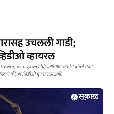
्वारासह उचलली गाडी;
व्हिडीओ व्हायरल
ing van: व्हायरल व्हिडीओमध्ये स्टोइंग व्हॅनने एका
ेलाय की, हा व्हिडीओ पुण्यातला आहे.