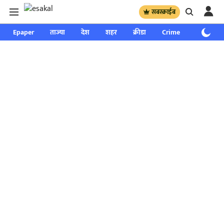
सबस्क्राईब
Epaper
ताज्या
देश
शहर
क्रीडा
Crime
साप्ताहिक