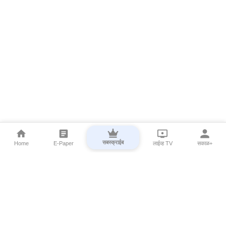
सबस्क्राईब
Home
E-Paper
लाईव्ह TV
सकाळ+