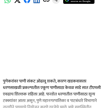
source on Google
पुणेकरांवर पाणी संकट ओढावू शकते, कारण खडकवासला
धरणसाखळी प्रकल्पातील एकूण पाणीसाठा केवळ साडे सात टीएमसी
एवढाच शिल्लक राहिला आहे. पानशेत धरणातील पाणीसाठा शून्य
टक्क्यांवर आला असून, पुणे महानगरपालिका व पाटबंधारे विभागाने
तातडीने पाण्याचे नियोजन करणे गरजेचे झाले आहे.सद्यस्थितीत