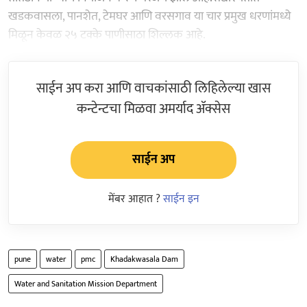
खडकवासला, पानशेत, टेमघर आणि वरसगाव या चार प्रमुख धरणांमध्ये
मिळून केवळ २५ टक्के पाणीसाठा शिल्लक आहे.
साईन अप करा आणि वाचकांसाठी लिहिलेल्या खास
कन्टेन्टचा मिळवा अमर्याद ॲक्सेस
साईन अप
मेंबर आहात ?
साईन इन
pune
water
pmc
Khadakwasala Dam
Water and Sanitation Mission Department