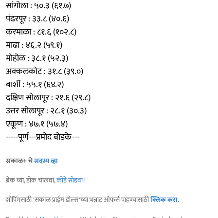
सांगोला : ५०.३ (६१.७)
पंढरपूर : ३३.८ (४०.६)
करमाळा : ८१.६ (१०२.८)
माढा : ४६.२ (५९.१)
मोहोळ : ३८.१ (५२.३)
अक्कलकोट : ३१.८ (३९.०)
बार्शी : ५५.१ (६४.२)
दक्षिण सोलापूर : २१.६ (२९.८)
उत्तर सोलापूर : २८.१ (३०.३)
एकूण : ४७.१ (५७.४)
-----पूर्ण---प्रमोद बोडके---
सकाळ+ चे
सदस्य व्हा
ब्रेक घ्या, डोकं चालवा,
कोडे सोडवा
!
शॉपिंगसाठी 'सकाळ प्राईम डील्स'च्या भन्नाट ऑफर्स पाहण्यासाठी
क्लिक करा
.