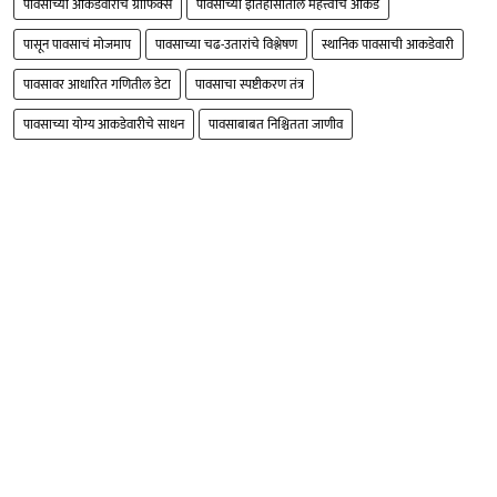
पावसाच्या आकडेवारीचे ग्राफिक्स
पावसाच्या इतिहासातील महत्त्वाचे आकडे
पासून पावसाचं मोजमाप
पावसाच्या चढ-उतारांचे विश्लेषण
स्थानिक पावसाची आकडेवारी
पावसावर आधारित गणितील डेटा
पावसाचा स्पष्टीकरण तंत्र
पावसाच्या योग्य आकडेवारीचे साधन
पावसाबाबत निश्चितता जाणीव