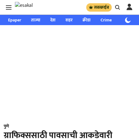
सबस्क्राईब
Epaper
ताज्या
देश
शहर
क्रीडा
Crime
साप्ताहिक
पुणे
ग्राफिक्ससाठी पावसाची आकडेवारी