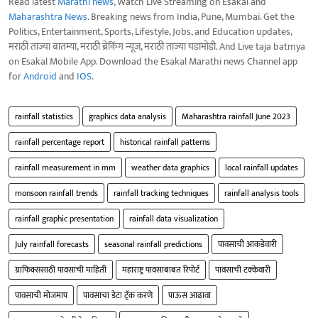
Read latest
Marathi news
, Watch Live Streaming on Esakal and
Maharashtra News
. Breaking news from India, Pune, Mumbai. Get the
Politics, Entertainment, Sports, Lifestyle, Jobs, and Education updates,
मराठी ताज्या बातम्या, मराठी ब्रेकिंग न्यूज, मराठी ताज्या घडामोडी. And Live taja batmya
on Esakal Mobile App. Download the Esakal Marathi news Channel app
for
Android
and
IOS
.
rainfall statistics
graphics data analysis
Maharashtra rainfall June 2023
rainfall percentage report
historical rainfall patterns
rainfall measurement in mm
weather data graphics
local rainfall updates
monsoon rainfall trends
rainfall tracking techniques
rainfall analysis tools
rainfall graphic presentation
rainfall data visualization
July rainfall forecasts
seasonal rainfall predictions
पावसाची आकडेवारी
ग्राफिक्ससाठी पावसाची माहिती
महाराष्ट्र पावसाबाबत रिपोर्ट
पावसाची टक्केवारी
पावसाची मोजमाप
पावसाचा डेटा ट्रॅक करणे
पाऊस आढावा