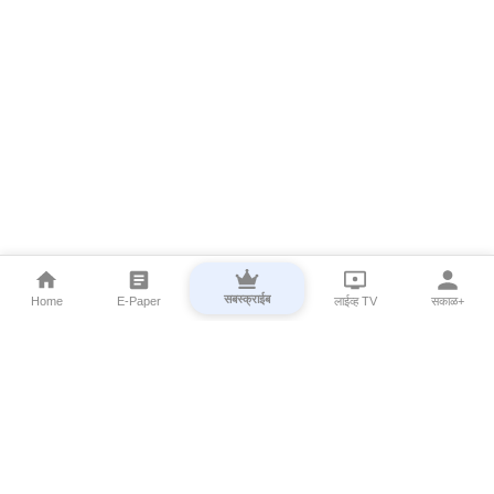
सबस्क्राईब
Home
E-Paper
लाईव्ह TV
सकाळ+