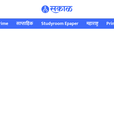
rime
साप्ताहिक
Studyroom Epaper
महाराष्ट्र
Pri