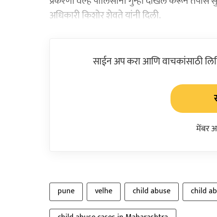
प्रकरणी वेल्हे पोलिसांनी गुन्हा दाखल करून तपास सु
अधिकारी किशोर शेवते यांनी दिली.
साईन अप करा आणि वाचकांसाठी लिहिल
मेंबर 
pune
velhe
child abuse
child a