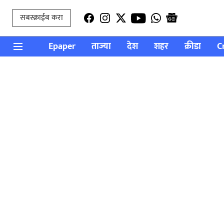
सबस्क्राईब करा
Epaper
ताज्या
देश
शहर
क्रीडा
C