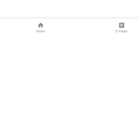
Home
E-Paper
Follow Us
Marathi News
Maharashtra N