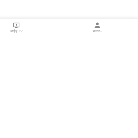
लाईव्ह TV
सकाळ+
l Programs
Print Products
Sakal Saptahik