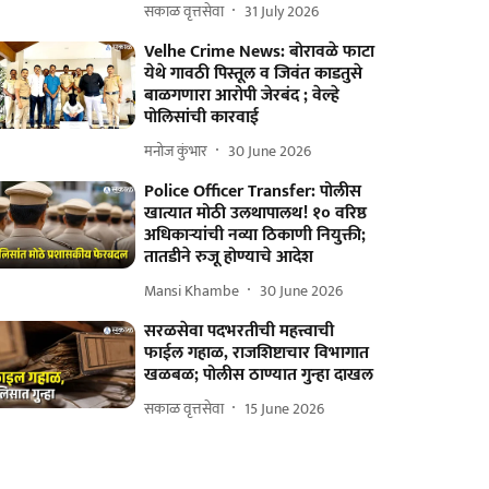
सकाळ वृत्तसेवा
31 July 2026
Velhe Crime News: बोरावळे फाटा
येथे गावठी पिस्तूल व जिवंत काडतुसे
बाळगणारा आरोपी जेरबंद ; वेल्हे
पोलिसांची कारवाई
मनोज कुंभार
30 June 2026
Police Officer Transfer: पोलीस
खात्यात मोठी उलथापालथ! १० वरिष्ठ
अधिकाऱ्यांची नव्या ठिकाणी नियुक्ती;
तातडीने रुजू होण्याचे आदेश
Mansi Khambe
30 June 2026
सरळसेवा पदभरतीची महत्त्वाची
फाईल गहाळ, राजशिष्टाचार विभागात
खळबळ; पोलीस ठाण्यात गुन्हा दाखल
सकाळ वृत्तसेवा
15 June 2026