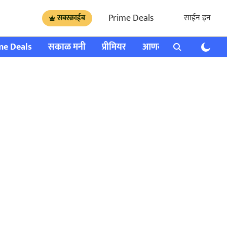
Prime Deals
साईन इन
सबस्क्राईब
me Deals
सकाळ मनी
प्रीमियर
आणखी
राशी भविष्य