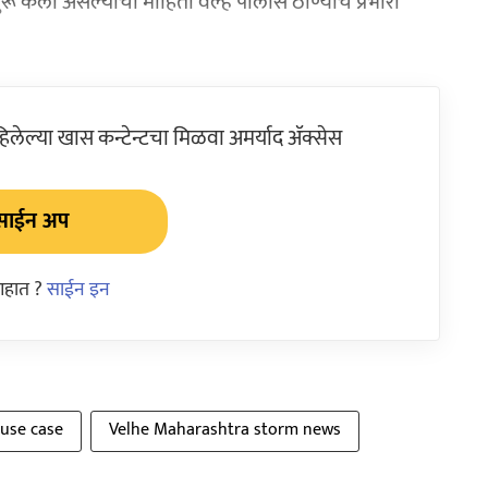
रू केला असल्याची माहिती वेल्हे पोलीस ठाण्याचे प्रभारी
ेल्या खास कन्टेन्टचा मिळवा अमर्याद ॲक्सेस
साईन अप
आहात ?
साईन इन
buse case
Velhe Maharashtra storm news