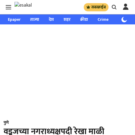
सबस्क्राईब
Epaper
ताज्या
देश
शहर
क्रीडा
Crime
साप्ताहिक
पुणे
वडूजच्या नगराध्यक्षपदी रेखा माळी