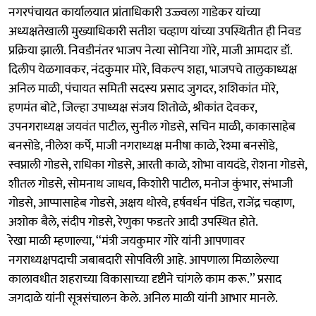
नगरपंचायत कार्यालयात प्रांताधिकारी उज्ज्वला गाडेकर यांच्या
अध्यक्षतेखाली मुख्याधिकारी सतीश चव्हाण यांच्या उपस्थितीत ही निवड
प्रक्रिया झाली. निवडीनंतर भाजप नेत्या सोनिया गोरे, माजी आमदार डॉ.
दिलीप येळगावकर, नंदकुमार मोरे, विकल्प शहा, भाजपचे तालुकाध्यक्ष
अनिल माळी, पंचायत समिती सदस्य प्रसाद जुगदर, शशिकांत मोरे,
हणमंत बोटे, जिल्हा उपाध्यक्ष संजय शितोळे, श्रीकांत देवकर,
उपनगराध्यक्ष जयवंत पाटील, सुनील गोडसे, सचिन माळी, काकासाहेब
बनसोडे, नीलेश कर्पे, माजी नगराध्यक्ष मनीषा काळे, रेश्मा बनसोडे,
स्वप्नाली गोडसे, राधिका गोडसे, आरती काळे, शोभा वायदंडे, रोशना गोडसे,
शीतल गोडसे, सोमनाथ जाधव, किशोरी पाटील, मनोज कुंभार, संभाजी
गोडसे, आप्पासाहेब गोडसे, अक्षय थोरवे, हर्षवर्धन पंडित, राजेंद्र चव्हाण,
अशोक बैले, संदीप गोडसे, रेणुका फडतरे आदी उपस्थित होते.
रेखा माळी म्हणाल्या, ‘‘मंत्री जयकुमार गोरे यांनी आपणावर
नगराध्यक्षपदाची जबाबदारी सोपविली आहे. आपणाला मिळालेल्या
कालावधीत शहराच्या विकासाच्या दृष्टीने चांगले काम करू.’’ प्रसाद
जगदाळे यांनी सूत्रसंचालन केले. अनिल माळी यांनी आभार मानले.