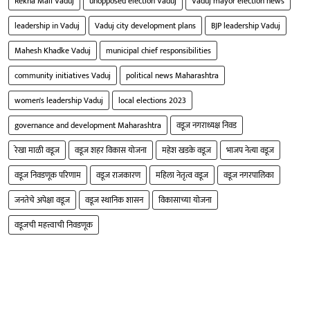
Rekha Mali Vaduj
unopposed election Vaduj
Vaduj mayor election news
leadership in Vaduj
Vaduj city development plans
BJP leadership Vaduj
Mahesh Khadke Vaduj
municipal chief responsibilities
community initiatives Vaduj
political news Maharashtra
women's leadership Vaduj
local elections 2023
governance and development Maharashtra
वडूज नगराध्यक्ष निवड
रेखा माळी वडूज
वडूज शहर विकास योजना
महेश खडके वडूज
भाजप नेत्या वडूज
वडूज निवडणूक परिणाम
वडूज राजकारण
महिला नेतृत्व वडूज
वडूज नगरपालिका
जनतेचे अपेक्षा वडूज
वडूज स्थानिक शासन
विकासाच्या योजना
वडूजची महत्त्वाची निवडणूक