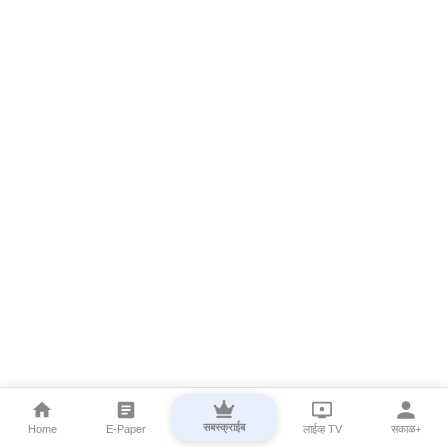
सबस्क्राईब
Home
E-Paper
लाईव्ह TV
सकाळ+