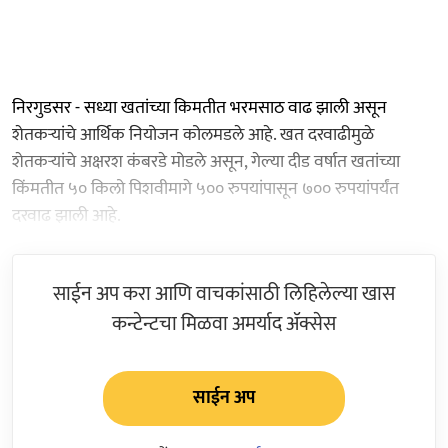
निरगुडसर - सध्या खतांच्या किमतीत भरमसाठ वाढ झाली असून
शेतकऱ्यांचे आर्थिक नियोजन कोलमडले आहे. खत दरवाढीमुळे
शेतकऱ्यांचे अक्षरश कंबरडे मोडले असून, गेल्या दीड वर्षात खतांच्या
किंमतीत ५० किलो पिशवीमागे ५०० रुपयांपासून ७०० रुपयांपर्यंत
दरवाढ झाली आहे.
साईन अप करा आणि वाचकांसाठी लिहिलेल्या खास
कन्टेन्टचा मिळवा अमर्याद ॲक्सेस
साईन अप