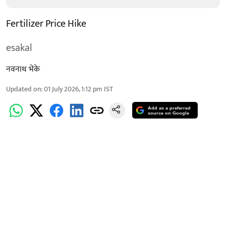
Fertilizer Price Hike
esakal
नवनाथ भेके
Updated on
:
01 July 2026, 1:12 pm
IST
Add as a preferred
source on Google