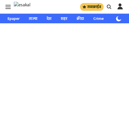
सबस्क्राईब
Epaper
ताज्या
देश
शहर
क्रीडा
Crime
साप्ताहिक