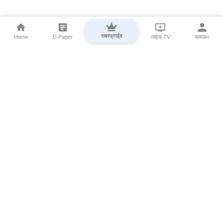
सबस्क्राईब
Home
E-Paper
लाईव्ह TV
सकाळ+
⌄
Marathi News
⌄
About Esakal
⌄
Digital Products
⌄
Sakal Programs