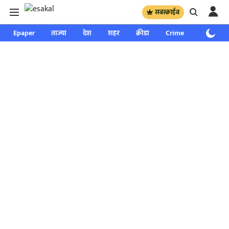
सबस्क्राईब
Epaper
ताज्या
देश
शहर
क्रीडा
Crime
साप्ताहिक