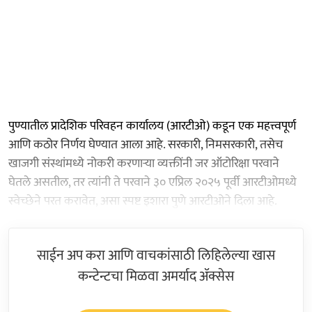
पुण्यातील प्रादेशिक परिवहन कार्यालय (आरटीओ) कडून एक महत्त्वपूर्ण
आणि कठोर निर्णय घेण्यात आला आहे. सरकारी, निमसरकारी, तसेच
खाजगी संस्थांमध्ये नोकरी करणाऱ्या व्यक्तींनी जर ऑटोरिक्षा परवाने
घेतले असतील, तर त्यांनी ते परवाने ३० एप्रिल २०२५ पूर्वी आरटीओमध्ये
स्वेच्छेने परत करावेत, असा स्पष्ट इशारा पुणे आरटीओने दिला आहे.
साईन अप करा आणि वाचकांसाठी लिहिलेल्या खास
कन्टेन्टचा मिळवा अमर्याद ॲक्सेस