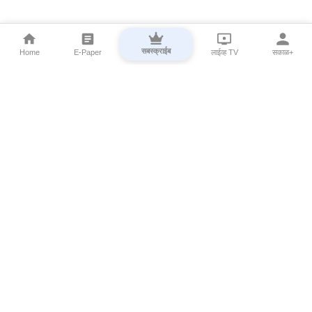
सबस्क्राईब
Home
E-Paper
लाईव्ह TV
सकाळ+
⌄
Marathi News
⌄
About Esakal
⌄
Digital Products
⌄
Sakal Programs