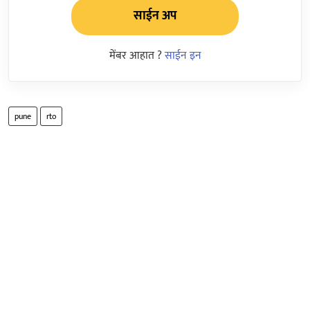
साईन अप
मेंबर आहात ?
साईन इन
pune
rto