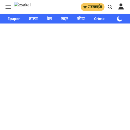
सबस्क्राईब
Epaper
ताज्या
देश
शहर
क्रीडा
Crime
साप्ताहिक