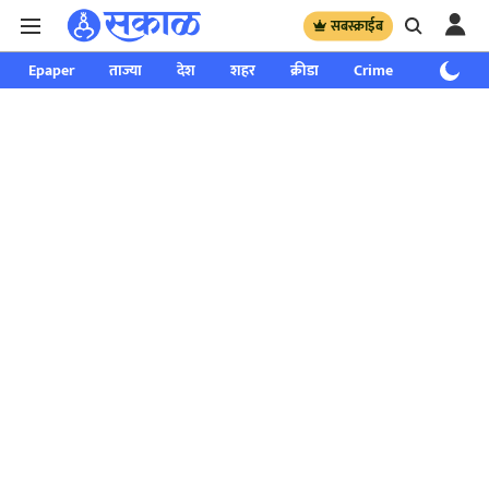
सबस्क्राईब
Epaper
ताज्या
देश
शहर
क्रीडा
Crime
साप्ताहिक