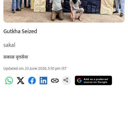
Gutkha Seized
sakal
सकाळ वृत्तसेवा
Updated on
:
23 June 2026, 5:10 pm
IST
Add as a preferred
source on Google