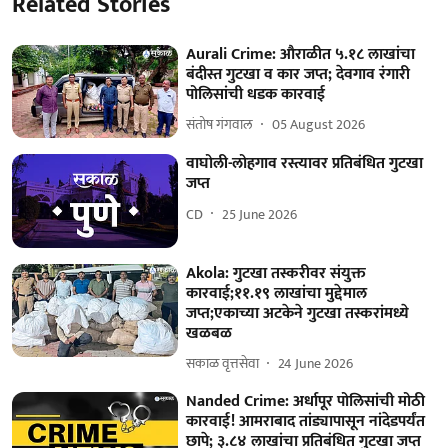
Related Stories
Aurali Crime: औराळीत ५.१८ लाखांचा
बंदीस्त गुटखा व कार जप्त; देवगाव रंगारी
पोलिसांची धडक कारवाई
संतोष गंगवाल
05 August 2026
वाघोली-लोहगाव रस्त्यावर प्रतिबंधित गुटखा
जप्त
CD
25 June 2026
Akola: गुटखा तस्करीवर संयुक्त
कारवाई;११.१९ लाखांचा मुद्देमाल
जप्त;एकाच्या अटकेने गुटखा तस्करांमध्ये
खळबळ
सकाळ वृत्तसेवा
24 June 2026
Nanded Crime: अर्धापूर पोलिसांची मोठी
कारवाई! आमराबाद तांड्यापासून नांदेडपर्यंत
छापे; ३.८४ लाखांचा प्रतिबंधित गुटखा जप्त