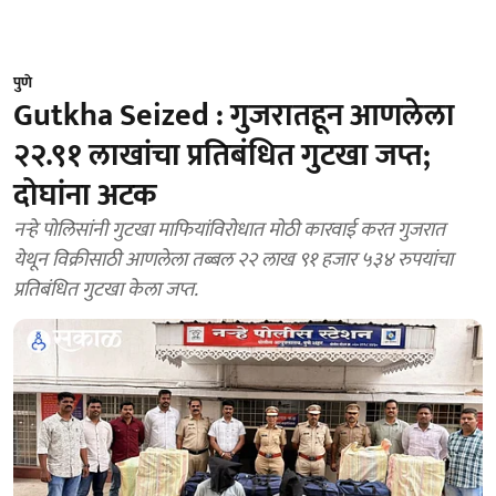
पुणे
Gutkha Seized : गुजरातहून आणलेला
२२.९१ लाखांचा प्रतिबंधित गुटखा जप्त;
दोघांना अटक
नऱ्हे पोलिसांनी गुटखा माफियांविरोधात मोठी कारवाई करत गुजरात
येथून विक्रीसाठी आणलेला तब्बल २२ लाख ९१ हजार ५३४ रुपयांचा
प्रतिबंधित गुटखा केला जप्त.