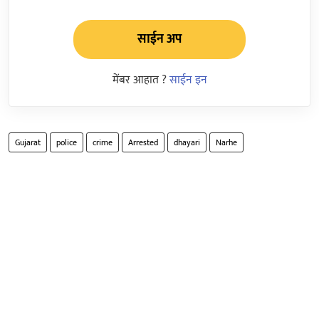
साईन अप
मेंबर आहात ?
साईन इन
Gujarat
police
crime
Arrested
dhayari
Narhe