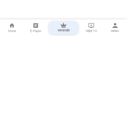
सबस्क्राईब
Home
E-Paper
लाईव्ह TV
सकाळ+
⌄
Marathi News
⌄
About Esakal
⌄
Digital Products