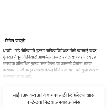
- निलेश चांदगुडे
धायरी - नऱ्हे पोलिसांनी गुटखा माफियांविरोधात मोठी कारवाई करत
गुजरात येथून विक्रीसाठी आणलेला तब्बल २२ लाख ९१ हजार ५३४
रुपयांचा प्रतिबंधित गुटखा जप्त केला. या प्रकरणी दोघांना अटक
करण्यात आली असून त्यांच्याविरुद्ध विविध कायद्यांन्वये गुन्हा दाखल
करण्यात आला आहे.
साईन अप करा आणि वाचकांसाठी लिहिलेल्या खास
कन्टेन्टचा मिळवा अमर्याद ॲक्सेस