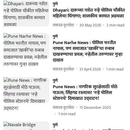
पुणे
Dhayari: दारूच्या नशेत नऱ्हे पोलिस चौकीत
महिलेचा धिंगाणा; शासकीय कामात अडथळा
सकाळ वृत्तसेवा
30 May 2026
2
min read
पुणे
Pune Narhe News : पोलिस भरतीत
नापास, पण समाजात ‘खाकी’चा रुबाब
दाखवण्याचा प्रयत्न; नऱ्हेतील तरुणावर गुन्हा
दाखल
सकाळ वृत्तसेवा
21 April 2026
1
min read
पुणे
Pune News : नागरिक सुरक्षेसाठी मोठे
पाऊल; सिंहगड रस्त्यावर 'नऱ्हे पोलिस
स्टेशनचे' दिमाखात उद्घाटन!
सकाळ वृत्तसेवा
15 December 2025
1
min read
पुणे