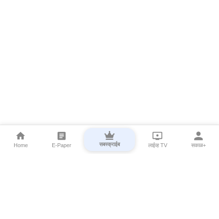
सबस्क्राईब
Home
E-Paper
लाईव्ह TV
सकाळ+