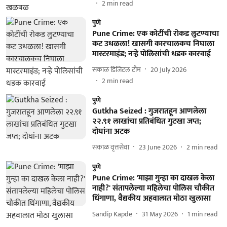
2
min read
पुणे
Pune Crime: एक कोटींची रोकड लुटण्याचा
कट उधळला! खासगी कारचालकच निघाला
मास्टरमाइंड; नर्‍हे पोलिसांची धडक कारवाई
सकाळ डिजिटल टीम
20 July 2026
2
min read
पुणे
Gutkha Seized : गुजरातहून आणलेला
२२.९१ लाखांचा प्रतिबंधित गुटखा जप्त;
दोघांना अटक
सकाळ वृत्तसेवा
23 June 2026
2
min read
पुणे
Pune Crime: 'माझा गुन्हा का दाखल केला
नाही?' संतापलेल्या महिलेचा पोलिस चौकीत
धिंगाणा, वैद्यकीय अहवालात मोठा खुलासा
Sandip Kapde
31 May 2026
1
min read