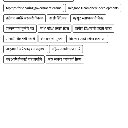
top tips for clearing government exams
Talegaon Dhamdhere developments
तळेगाव ढमढेरे सरकारी नोकऱ्या
साक्षी शिंदे यश
महसूल सहाय्यकाची निवड
शेतकऱ्यांच्या मुलींचे यश
स्पर्धा परीक्षा तयारी टिप्स
ग्रामीण शिक्षणाची वाढती महत्त्व
सरकारी नौकरीची तयारी
शेतकऱ्यांची मुलगी
शिक्षण व स्पर्धा परीक्षा कशा घ्या
तालुक्यातील प्रेरणादायक कहाण्या
महिला सक्षमीकरण कार्य
कष्ट आणि चिकाटी यश प्राप्तीचे
स्वप्न साकार करण्याची प्रेरणा