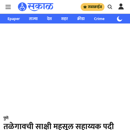
सबस्क्राईब
Epaper
ताज्या
देश
शहर
क्रीडा
Crime
साप्ताहिक
पुणे
तळेगावची साक्षी महसूल सहाय्यक पदी