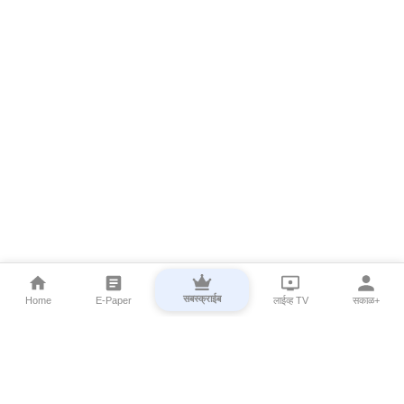
सबस्क्राईब
Home
E-Paper
लाईव्ह TV
सकाळ+