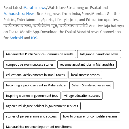
Read latest
Marathi news
, Watch Live Streaming on Esakal and
Maharashtra News
. Breaking news from India, Pune, Mumbai. Get the
Politics, Entertainment, Sports, Lifestyle, Jobs, and Education updates,
मराठी ताज्या बातम्या, मराठी ब्रेकिंग न्यूज, मराठी ताज्या घडामोडी. And Live taja batmya
on Esakal Mobile App. Download the Esakal Marathi news Channel app
for
Android
and
IOS
.
Maharashtra Public Service Commission results
Talegaon Dhamdhere news
competitive exam success stories
revenue assistant jobs in Maharashtra
educational achievements in small towns
local success stories
becoming a public servant in Maharashtra
Sakshi Shinde achievement
inspiring women in government jobs
village education success
agricultural degree holders in government services
stories of perseverance and success
how to prepare for competitive exams
Maharashtra revenue department recruitment