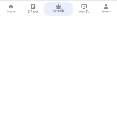
सबस्क्राईब
Home
E-Paper
लाईव्ह TV
सकाळ+
⌄
Marathi News
⌄
About Esakal
⌄
Digital Products
⌄
Sakal Programs