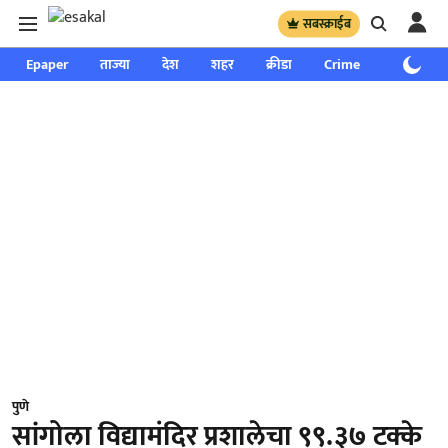
सबस्क्राईब
Epaper
ताज्या
देश
शहर
क्रीडा
Crime
साप्ताहिक
पुणे
सांगोला विद्यामंदिर प्रशालेचा ९९.३७ टक्के