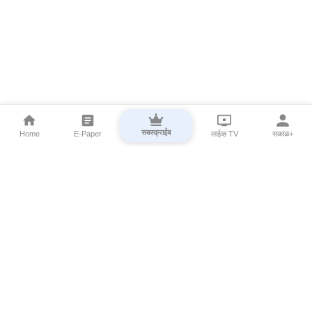
सबस्क्राईब
Home
E-Paper
लाईव्ह TV
सकाळ+
⌄
Marathi News
⌄
About Esakal