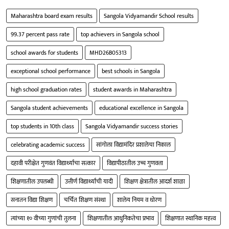
Maharashtra board exam results
Sangola Vidyamandir School results
99.37 percent pass rate
top achievers in Sangola school
school awards for students
MHD26B05313
exceptional school performance
best schools in Sangola
high school graduation rates
student awards in Maharashtra
Sangola student achievements
educational excellence in Sangola
top students in 10th class
Sangola Vidyamandir success stories
celebrating academic success
सांगोला विद्यामंदिर प्रशालेचा निकाल
दहावी परीक्षेत गुणवंत विद्यार्थ्यांचा सत्कार
विद्यापीठातील उच्च गुणवत्ता
शिक्षणातील उपलब्धी
उत्तीर्ण विद्यार्थ्यांची यादी
शिक्षण क्षेत्रातील आदर्श शाळा
सनातन विद्या शिक्षण
चर्चित शिक्षण संस्था
शालेय नियम व धोरण
त्यांच्या १० वीच्या गुणांची तुलना
शिक्षणातील आधुनिकतेचा प्रभाव
शिक्षणात स्थानिक महत्त्व