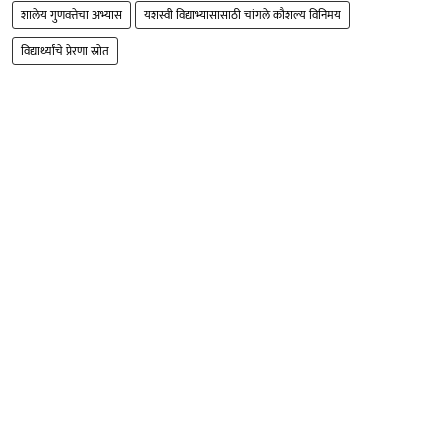
शालेय गुणवत्तेचा अभ्यास
यशस्वी विद्याभ्यासासाठी चांगले कौशल्य विनिमय
विद्यार्थ्यांचे प्रेरणा स्रोत