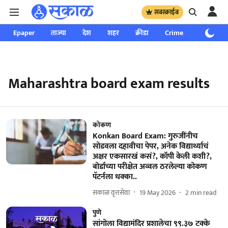
सबस्क्राईब
Epaper
ताज्या
देश
शहर
क्रीडा
Crime
साप्ताहिक
Maharashtra board exam results
कोकण
Konkan Board Exam: गुरुजींनीच
सोडवला दहावीचा पेपर, अनेक विद्यार्थ्याचं
अक्षर एकसारखं कसं?, कॉपी केली कशी?,
बोर्डाच्या परीक्षेत अव्वल ठरलेल्या कोकण
पॅटर्नला धक्का..
सकाळ वृत्तसेवा
19 May 2026
2
min read
पुणे
सांगोला विद्यामंदिर प्रशालेचा ९९.३७ टक्के