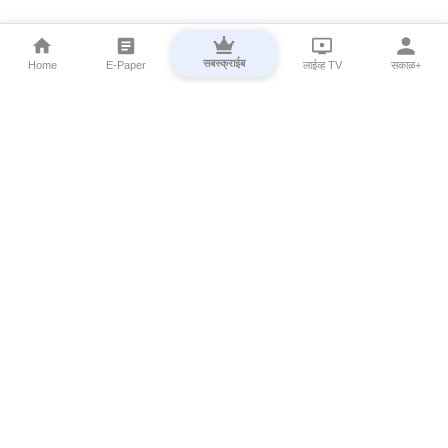
सबस्क्राईब
Home
E-Paper
लाईव्ह TV
सकाळ+
⌄
Marathi News
⌄
About Esakal
⌄
Digital Products