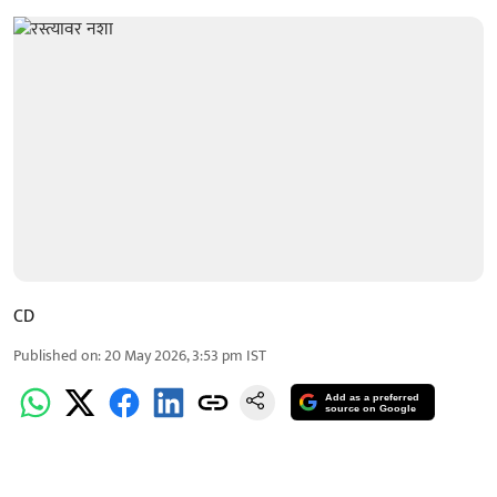
CD
Published on
:
20 May 2026, 3:53 pm
IST
Add as a preferred
source on Google