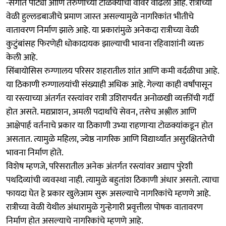
-संगीत पार्ट्या आणि तरुणांच्‍या टोळक्यांचा वावर वाढला आहे. रात्रीच्या
वेळी हुल्लडबाजीचे प्रमाण जास्‍त असल्यामुळे नागरिकांत भीतीचे
वातावरण निर्माण झाले आहे. या प्रकारांमुळे अनेकदा रात्रीच्या वेळी
कुटुंबांसह फिरणेही धोकादायक झाल्याची भावना रहिवाशांनी व्यक्त
केली आहे.
सिंबायोसिस रुग्णालय परिसर शहरातील शांत आणि कमी वर्दळीचा आहे.
या ठिकाणी रुग्णालयांची संख्याही अधिक आहे. गेल्या काही वर्षांपासून
या रस्त्याच्या अंतर्गत रस्त्यांवर रात्री उशिरापर्यंत अनोळखी व्यक्तींची गर्दी
होत असते. मद्यप्राशन, अमली पदार्थांचे सेवन, तसेच अश्लील आणि
आक्षेपार्ह वर्तनाचे प्रकार या ठिकाणी उभ्या राहणाऱ्या टोळक्यांकडून होत
असतात. त्यामुळे महिला, ज्येष्ठ नागरिक आणि विद्यार्थ्यांत असुरक्षिततेची
भावना निर्माण होते.
विशेष म्हणजे, परिसरातील अनेक अंतर्गत रस्त्यांवर अद्याप पुरेशी
पथदिव्यांची व्यवस्था नाही. त्यामुळे बहुतांश ठिकाणी अंधार असतो. त्याचा
फायदा घेत हे प्रकार खुलेआम सुरू असल्याचे नागरिकांचे म्‍हणणे आहे.
रात्रीच्या वेळी येथील अंधारामुळे गुन्हेगारी प्रवृत्तीला पोषक वातावरण
निर्माण होत असल्‍याचे नागरिकांचे म्हणणे आहे.