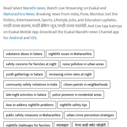
Read latest
Marathi news
, Watch Live Streaming on Esakal and
Maharashtra News
. Breaking news from India, Pune, Mumbai. Get the
Politics, Entertainment, Sports, Lifestyle, Jobs, and Education updates,
मराठी ताज्या बातम्या, मराठी ब्रेकिंग न्यूज, मराठी ताज्या घडामोडी. And Live taja batmya
on Esakal Mobile App. Download the Esakal Marathi news Channel app
for
Android
and
IOS
.
substance abuse in Satara
nightlife issues in Maharashtra
safety concerns for families at night
noise pollution in urban areas
youth gatherings in Satara
increasing crime rates at night
community safety initiatives in India
citizen patrols in neighborhoods
late-night activities in Satara
police presence in residential areas
how to address nightlife problems
nightlife safety tips
public safety measures in Maharashtra
urban crime prevention strategies
nightlife challenges for families
सदरबझार
गेल्या काही वर्षांत नशेखोरी