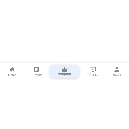
सबस्क्राईब
Home
E-Paper
लाईव्ह TV
सकाळ+