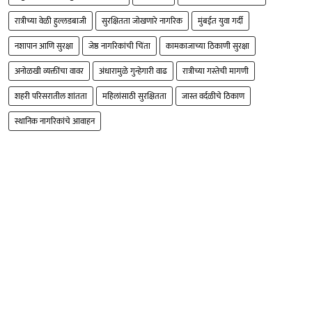
रात्रीच्या वेळी हुल्लडबाजी
सुरक्षितता जोखणारे नागरिक
मुंबईत युवा गर्दी
नशापान आणि सुरक्षा
जेष्ठ नागरिकांची चिंता
कामकाजाच्या ठिकाणी सुरक्षा
अनोळखी व्यक्तींचा वावर
अंधारामुळे गुन्हेगारी वाढ
रात्रीच्या गस्तेची मागणी
शहरी परिसरातील शांतता
महिलांसाठी सुरक्षितता
जास्त वर्दळीचे ठिकाण
स्थानिक नागरिकांचे आवाहन