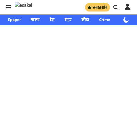
सबस्क्राईब
Epaper
ताज्या
देश
शहर
क्रीडा
Crime
साप्ताहिक