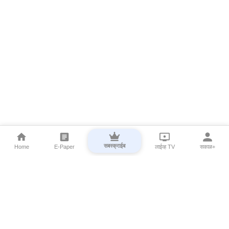
सबस्क्राईब
Home
E-Paper
लाईव्ह TV
सकाळ+