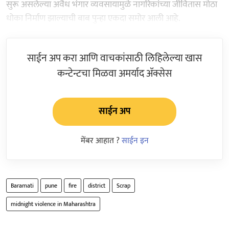
सुरू असलेल्या अवैध भंगार व्यवसायामुळे नागरिकांच्या जीवितास मोठा
धोका निर्माण झाल्याची बाब पुन्हा एकदा समोर आली आहे.
साईन अप करा आणि वाचकांसाठी लिहिलेल्या खास
कन्टेन्टचा मिळवा अमर्याद ॲक्सेस
साईन अप
मेंबर आहात ?
साईन इन
Baramati
pune
fire
district
Scrap
midnight violence in Maharashtra