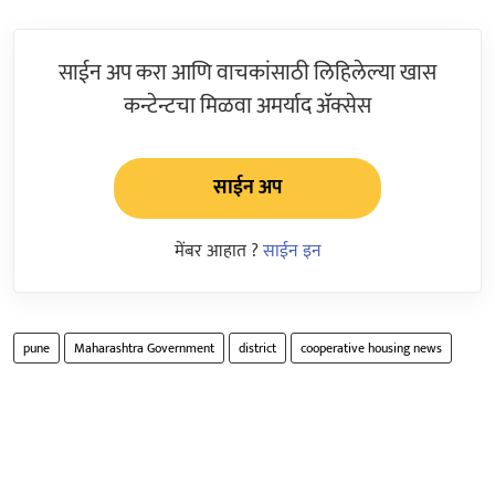
साईन अप करा आणि वाचकांसाठी लिहिलेल्या खास
कन्टेन्टचा मिळवा अमर्याद ॲक्सेस
साईन अप
मेंबर आहात ?
साईन इन
pune
Maharashtra Government
district
cooperative housing news