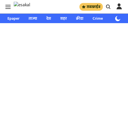
सबस्क्राईब
Epaper
ताज्या
देश
शहर
क्रीडा
Crime
साप्ताहिक