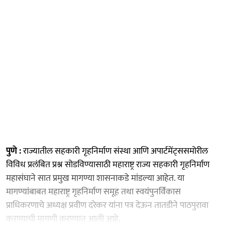
पुणे :
राज्यातील सहकारी गृहनिर्माण संस्था आणि अपार्टमेंट्ससमोरील
विविध प्रलंबित प्रश्न सोडविण्यासाठी महाराष्ट्र राज्य सहकारी गृहनिर्माण
महासंघाने सात प्रमुख मागण्या शासनाकडे मांडल्या आहेत. या
मागण्यांबाबत महाराष्ट्र गृहनिर्माण समूह तथा स्वयंपुनर्विकास
प्राधिकरणाचे अध्यक्ष प्रवीण दरेकर यांना पत्र देऊन तातडीने पाठपुरावा
करण्याची मागणी करण्यात आली आहे.