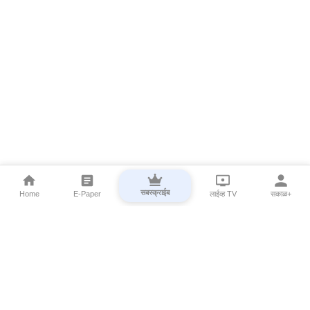
सबस्क्राईब
Home
E-Paper
लाईव्ह TV
सकाळ+