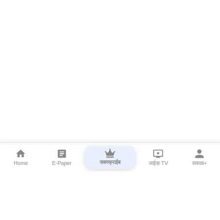
सबस्क्राईब
Home
E-Paper
लाईव्ह TV
सकाळ+