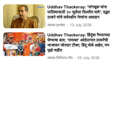
Uddhav Thackeray: ''वांगचूक यांना
पाठिंब्यासाठी २० जुलैला दिल्लीत यावे'', उद्धव
ठाकरे यांचे सर्वपक्षीय नेत्यांना आवाहन
सकाळ वृत्तसेवा
13 July 2026
Uddhav Thackeray: हिंदूंचा गैरफायदा
घेण्याचा डाव; ‘रामरक्षा’ आंदोलनात ठाकरेंची
भाजपवर जोरदार टीका; हिंदू भोळे आहेत, पण
मूर्ख नाहीत
सकाळ डिजिटल टीम
05 July 2026