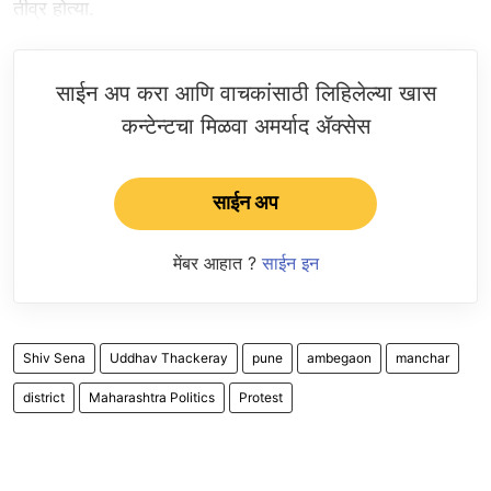
तीव्र होत्या.
साईन अप करा आणि वाचकांसाठी लिहिलेल्या खास
कन्टेन्टचा मिळवा अमर्याद ॲक्सेस
साईन अप
मेंबर आहात ?
साईन इन
Shiv Sena
Uddhav Thackeray
pune
ambegaon
manchar
district
Maharashtra Politics
Protest