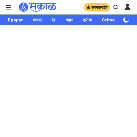
सबस्क्राईब
Epaper
ताज्या
देश
शहर
क्रीडा
Crime
साप्ताहि