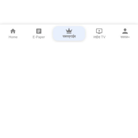
सबस्क्राईब
Home
E-Paper
लाईव्ह TV
सकाळ+
⌄
Marathi News
⌄
About Esakal
⌄
Digital Products