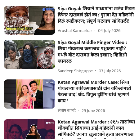
Siya Goyal: सियाने माध्यमांना खरंच मिडल
फिंगर दाखवलं होतं का? पुरावा देत वडिलांनी
दिलं स्पष्टीकरण; संपूर्ण घटनाच सांगितली!
Vrushal Karmarkar
04 July 2026
Siya Goyal Middle Finger Video :
सिया गोयलला कसलाच पश्चाताप नाही?
मधले बोट दाखवत केला इशारा; व्हिडिओ
व्हायरल
Sandeep Shirguppe
03 July 2026
Ketan Agrawal Murder Case: सिया
गोयलच्या वकीलपत्रासाठी दोन वकिलांमध्ये
पेटला वाद! अ‍ॅड. विपूल दुशिंग यांचं म्हणणं
काय?
संतोष कानडे
29 June 2026
Ketan Agarwal Murder : ११.५ तासांच्या
चौकशीत सियाच्या आई-वडिलांनी काय
सांगितलं? एकाच खुलाशाने हत्या प्रकरणाला