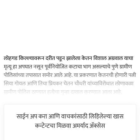
लोहगड किल्ल्यावरून दरीत पडून झालेला केतन विशाल अग्रवाल याचा
मृत्यू हा अपघात नसून पूर्वनियोजित कटाचा भाग असल्याचे पुणे ग्रामीण
पोलिसांच्या तपासात समोर आले आहे. या प्रकरणात केतनची होणारी पत्नी
सिया गोयल आणि तिचा प्रियकर चेतन चौधरी यांच्याविरोधात लोणावळा
ग्रामीण पोलिस ठाण्यात हत्येचा गुन्हा दाखल करण्यात आला आहे.
साईन अप करा आणि वाचकांसाठी लिहिलेल्या खास
कन्टेन्टचा मिळवा अमर्याद ॲक्सेस