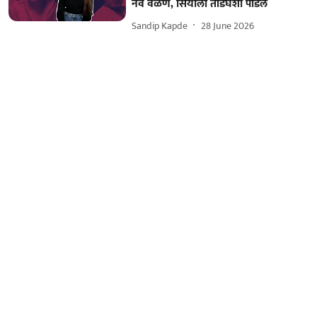
नवं वळण, सियाला तोंडघशी पाडले
Sandip Kapde
28 June 2026