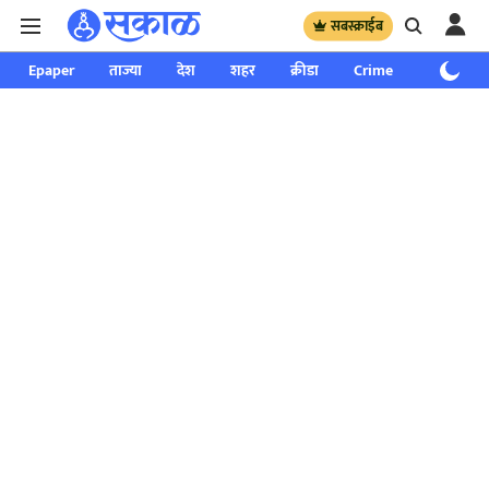
सबस्क्राईब
Epaper
ताज्या
देश
शहर
क्रीडा
Crime
साप्ताहिक