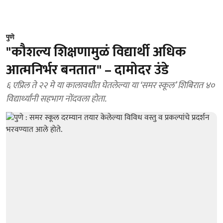
पुणे
"कौशल्य शिक्षणामुळं विद्यार्थी अधिक
आत्मनिर्भर बनतात" – दामोदर उंडे
६ एप्रिल ते २२ मे या कालावधीत घेतलेल्या या ‘समर स्कूल’ शिबिरात ४०
विद्यार्थ्यांनी सहभाग नोंदवला होता.