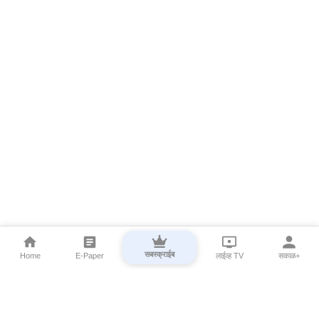
सबस्क्राईब
Home
E-Paper
लाईव्ह TV
सकाळ+