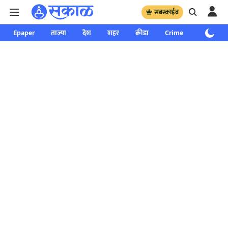
सबस्क्राईब
Epaper
ताज्या
देश
शहर
क्रीडा
Crime
साप्ताहिक