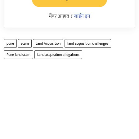
मेंबर आहात ?
साईन इन
pune
scam
Land Acquisition
land acquisition challenges
Pune land scam
Land acquisition allegations