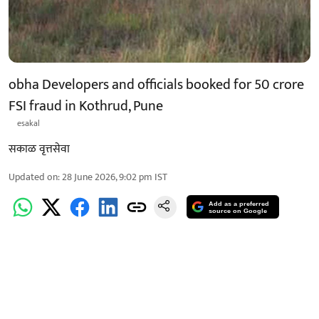
obha Developers and officials booked for 50 crore
FSI fraud in Kothrud, Pune
esakal
सकाळ वृत्तसेवा
Updated on
:
28 June 2026, 9:02 pm
IST
Add as a preferred
source on Google