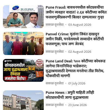
Pune Fraud: बावधनमधील कोट्यवधींचा
जमीन व्यवहार वादात! २.६४ कोटींच्या कथित
फसवणुकीप्रकरणी बिल्डर दाम्पत्यावर गुन्हा
सकाळ वृत्तसेवा
03 August 2026
Panvel Crime: मृतांना जिवंत दाखवून
जमीन विक्री, पनवेलमध्ये सव्वादोन कोटींची
फसवणूक; पाच जण जेरबंद
सकाळ वृत्तसेवा
02 August 2026
Pune Land Deal: ५०० कोटींच्या कोथरूड
जागेचा विनानिविदा भाडेकरार;
वृद्धाश्रमासाठी देण्यास मनसेचा तीव्र विरोध,
चौकशीची मागणी
सकाळ वृत्तसेवा
01 July 2026
Pune News : अपुरी माहिती तरीही
कोट्यावधीची जागा वृद्धाश्रमाला
सकाळ वृत्तसेवा
23 June 2026