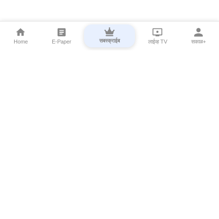
सबस्क्राईब
Home
E-Paper
लाईव्ह TV
सकाळ+
⌄
Marathi News
⌄
About Esakal
⌄
Digital Products
⌄
Sakal Programs