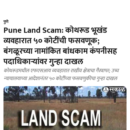
पुणे
Pune Land Scam: कोथरूड भूखंड
व्यवहारात ५० कोटींची फसवणूक;
बंगळूरच्या नामांकित बांधकाम कंपनीसह
पदाधिकाऱ्यांवर गुन्हा दाखल
कोथरूडमधील एफएसआय व्यवहारात राखीव क्षेत्राचा गैरवापर; उच्च
न्यायालयाच्या आदेशानंतर ५० कोटींच्या फसवणुकीचा गुन्हा दाखल