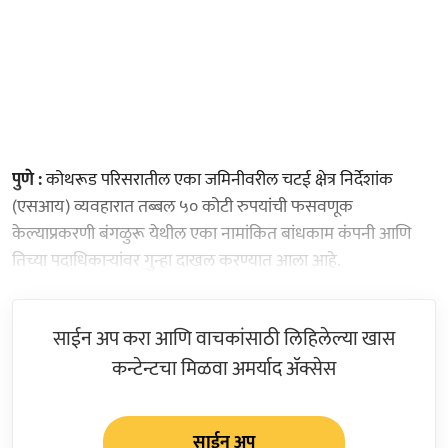
पुणे :
कोथरूड परिसरातील एका जमिनीवरील चटई क्षेत्र निर्देशांक
(एसआय) व्यवहारात तब्बल ५० कोटी रुपयांची फसवणूक
केल्याप्रकरणी बंगळुरू येथील एका नामांकित बांधकाम कंपनी आणि
तिच्या पदाधिकाऱ्यांवर गुन्हा दाखल करण्यात आला आहे.
साईन अप करा आणि वाचकांसाठी लिहिलेल्या खास
कन्टेन्टचा मिळवा अमर्याद ॲक्सेस
साईन अप