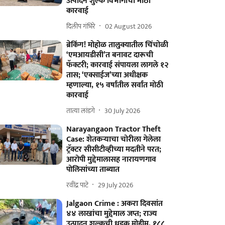
उत्पादन शुल्क विभागाची मोठी
कारवाई
दिलीप गंभिरे
02 August 2026
ब्रेकिंग! मोहोळ तालुक्यातील चिंचोळी
‘एमआयडीसी’त बनावट दारूची
फॅक्टरी; कारवाई संपायला लागले १२
तास; ‘एक्साईज’च्या अधीक्षक
म्हणाल्या, १५ वर्षांतील सर्वांत मोठी
कारवाई
तात्या लांडगे
30 July 2026
Narayangaon Tractor Theft
Case: शेतकऱ्याचा चोरीला गेलेला
ट्रॅक्टर सीसीटीव्हीच्या मदतीने परत;
आरोपी मुद्देमालासह नारायणगाव
पोलिसांच्या ताब्यात
रवींद्र पाटे
29 July 2026
Jalgaon Crime : अकरा दिवसांत
४४ लाखांचा मुद्देमाल जप्त; राज्य
उत्पादन शुल्कची धडक मोहीम, १८८