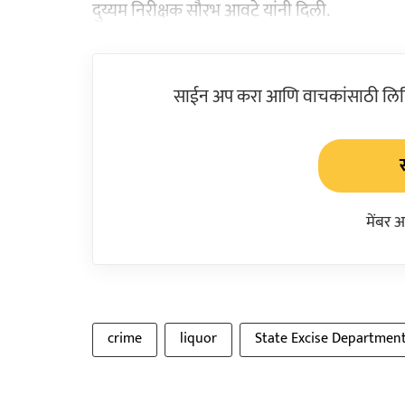
दुय्यम निरीक्षक सौरभ आवटे यांनी दिली.
साईन अप करा आणि वाचकांसाठी लिहिल
मेंबर 
crime
liquor
State Excise Departmen