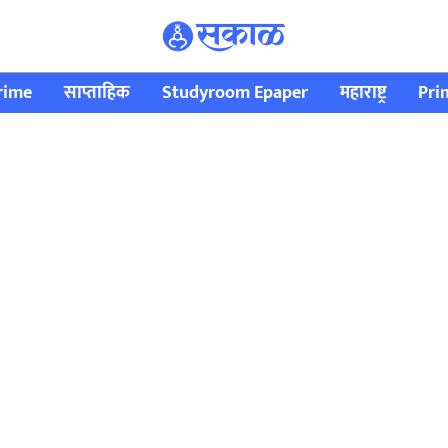
rime
साप्ताहिक
Studyroom Epaper
महाराष्ट्र
Pri