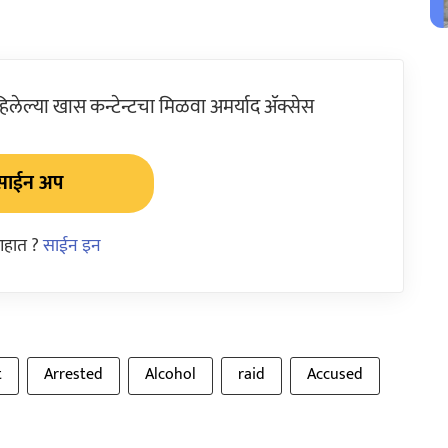
ेल्या खास कन्टेन्टचा मिळवा अमर्याद ॲक्सेस
साईन अप
आहात ?
साईन इन
t
Arrested
Alcohol
raid
Accused