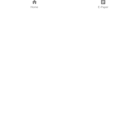
Home
E-Paper
Follow Us
Marathi News
Maharashtra N
Entertainment 
Sports News