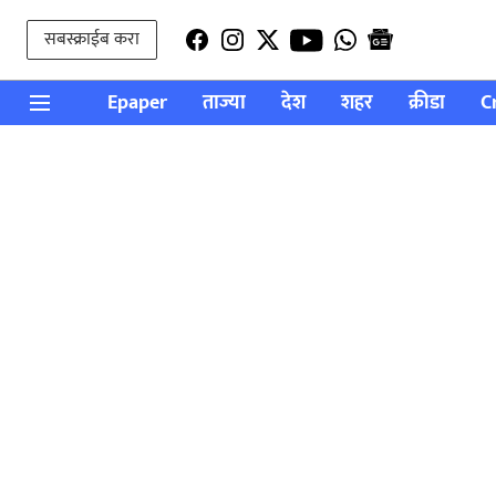
सबस्क्राईब करा
Epaper
ताज्या
देश
शहर
क्रीडा
C