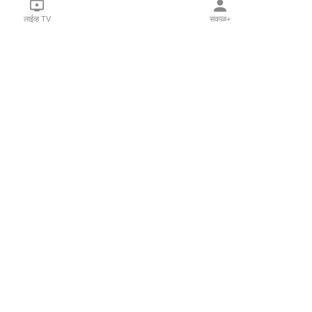
लाईव्ह TV
सकाळ+
l Programs
Print Products
Sakal Saptahik
hka
Family Doctor
 Crowdfunding
Sakal Publications
orm Pune India