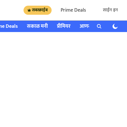
Prime Deals
साईन इन
सबस्क्राईब
me Deals
सकाळ मनी
प्रीमियर
आणखी
राशी भविष्य