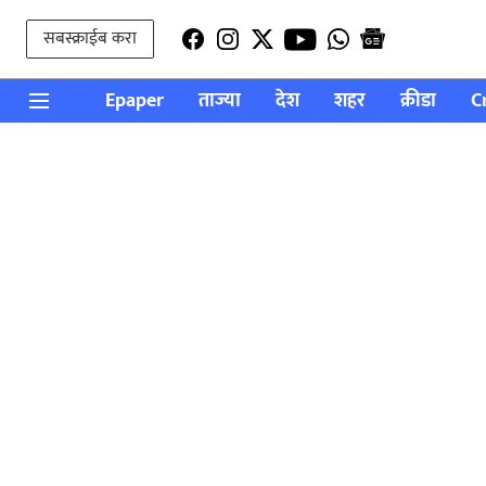
सबस्क्राईब करा
Epaper
ताज्या
देश
शहर
क्रीडा
C