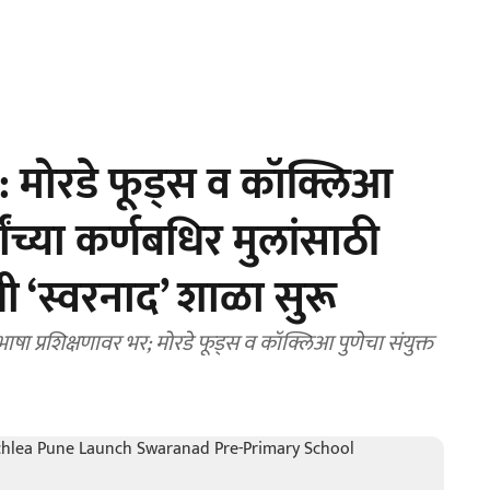
मोरडे फूड्स व कॉक्लिआ
षांच्या कर्णबधिर मुलांसाठी
ी ‘स्वरनाद’ शाळा सुरू
भाषा प्रशिक्षणावर भर; मोरडे फूड्स व कॉक्लिआ पुणेचा संयुक्त