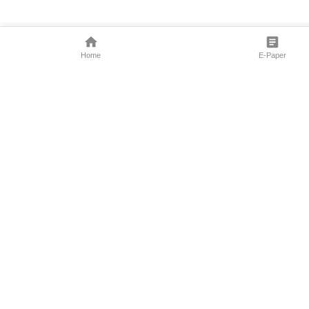
Home
E-Paper
Follow Us
Marathi News
Maharashtra N
Entertainment 