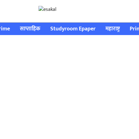
rime
साप्ताहिक
Studyroom Epaper
महाराष्ट्र
Pri