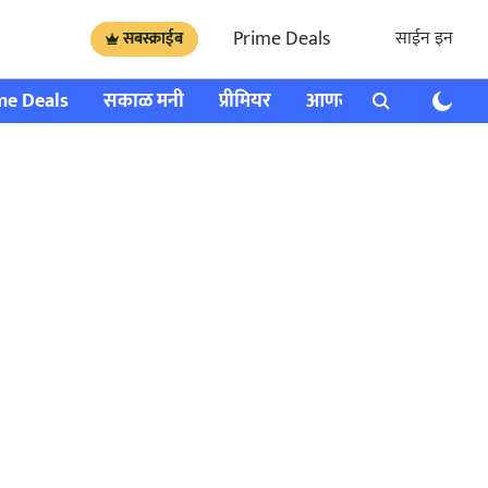
Prime Deals
साईन इन
सबस्क्राईब
me Deals
सकाळ मनी
प्रीमियर
आणखी
राशी भविष्य