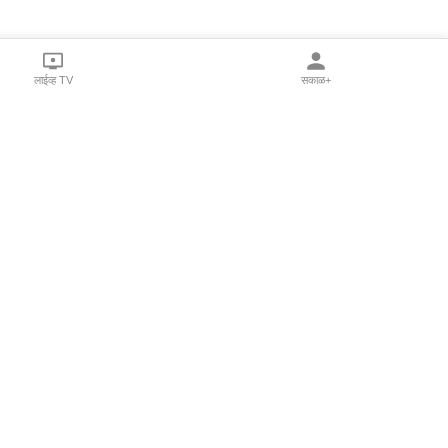
लाईव्ह TV
सकाळ+
l Programs
Print Products
Sakal Saptahik
hka
Family Doctor