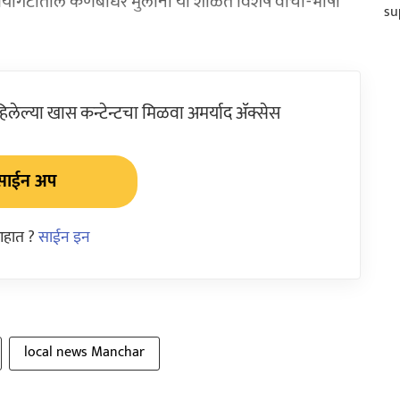
्षे वयोगटातील कर्णबधिर मुलांना या शाळेत विशेष वाचा-भाषा
ेल्या खास कन्टेन्टचा मिळवा अमर्याद ॲक्सेस
साईन अप
आहात ?
साईन इन
local news Manchar