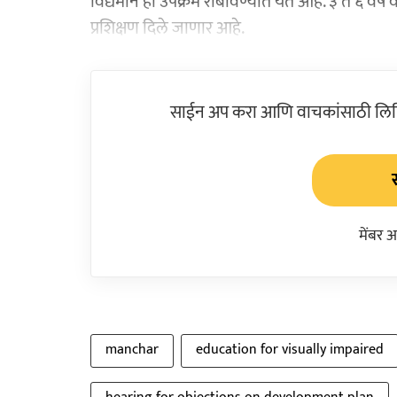
विद्यमाने हा उपक्रम राबविण्यात येत आहे. ३ ते ६ वर
प्रशिक्षण दिले जाणार आहे.
साईन अप करा आणि वाचकांसाठी लिहिल
मेंबर 
manchar
education for visually impaired