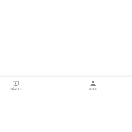
लाईव्ह TV
सकाळ+