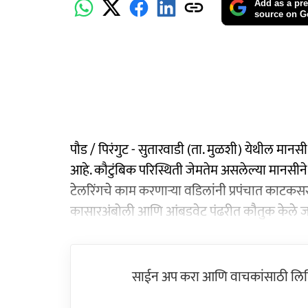
Add as a pre
source on G
पौड / पिरंगुट - सुतारवाडी (ता. मुळशी) येथील मा
आहे. कौटुंबिक परिस्थिती जेमतेम असलेल्या मानसीने ज
टेलरिंगचे काम करणाऱ्या वडिलांनी प्रपंचात काटकस
कासारअंबोली आणि आंबडवेट पंढरीत कौतुक केले ज
साईन अप करा आणि वाचकांसाठी लिहिल