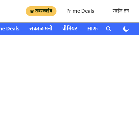
Prime Deals
साईन इन
सबस्क्राईब
me Deals
सकाळ मनी
प्रीमियर
आणखी
राशी भविष्य