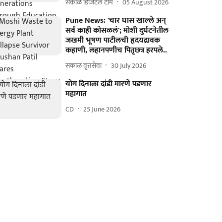
सकाळ डिजिटल टीम
05 August 2026
Pune News: 'चार घास खाल्ले अन्
सर्व काही कोसळलं'; मोशी दुर्घटनेतील
जखमी भूषण पाटीलची हृदयद्रावक
कहाणी, लहानपणीच पितृछत्र हरपले..
सकाळ वृत्तसेवा
30 July 2026
योग दिनाला दांडी मारणे पडणार
महागात
CD
25 June 2026