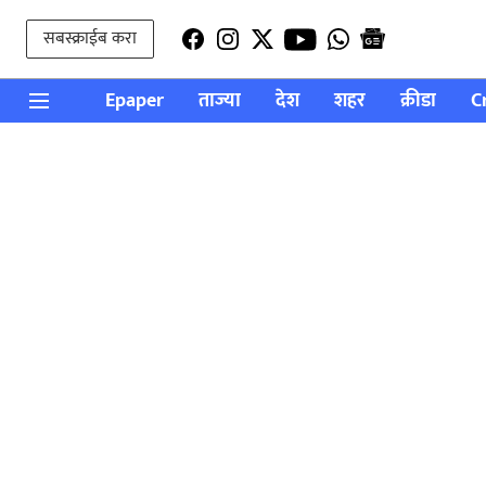
सबस्क्राईब करा
Epaper
ताज्या
देश
शहर
क्रीडा
C