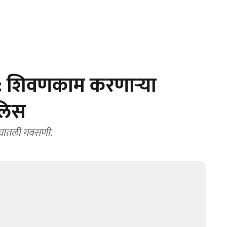
: शिवणकाम करणाऱ्या
लिस
ा घातली गवसणी.