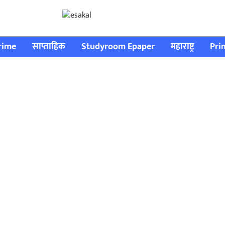
rime
साप्ताहिक
Studyroom Epaper
महाराष्ट्र
Pri