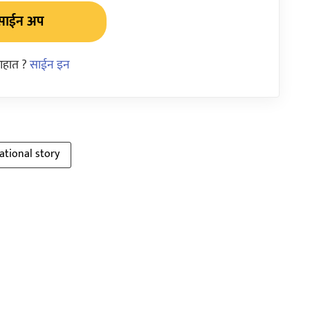
साईन अप
आहात ?
साईन इन
ational story