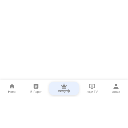
सबस्क्राईब
Home
E-Paper
लाईव्ह TV
सकाळ+