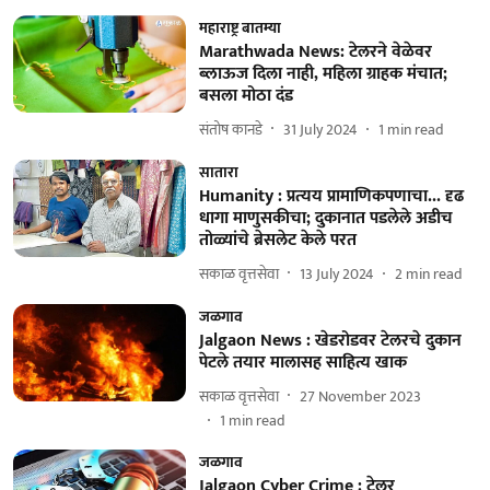
महाराष्ट्र बातम्या
Marathwada News: टेलरने वेळेवर
ब्लाऊज दिला नाही, महिला ग्राहक मंचात;
बसला मोठा दंड
संतोष कानडे
31 July 2024
1
min read
सातारा
Humanity : प्रत्‍यय प्रामाणिकपणाचा... दृढ
धागा माणुसकीचा; दुकानात पडलेले अडीच
तोळ्यांचे ब्रेसलेट केले परत
सकाळ वृत्तसेवा
13 July 2024
2
min read
जळगाव
Jalgaon News : खेडरोडवर टेलरचे दुकान
पेटले तयार मालासह साहित्य खाक
सकाळ वृत्तसेवा
27 November 2023
1
min read
जळगाव
Jalgaon Cyber Crime : टेलर