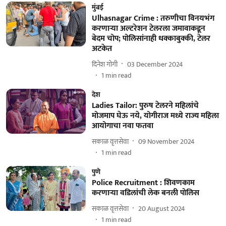
मुंबई
Ulhasnagar Crime : तरुणीचा विनयभंग
करणाऱ्या अल्टरेशन टेलरला जमावाकडून
बेदम चोप; पोलिसांनाही धक्काबुक्की, टेलर
अटकेत
दिनेश गोगी
03 December 2024
1
min read
देश
Ladies Tailor: पुरुष टेलरने महिलांचे
मोजमाप घेऊ नये, योगीराज मध्ये राज्य महिला
आयोगाचा नवा फतवा
सकाळ वृत्तसेवा
09 November 2024
1
min read
पुणे
Police Recruitment : शिवणकाम
करणाऱ्या वडिलांची लेक बनली पोलिस
सकाळ वृत्तसेवा
20 August 2024
1
min read