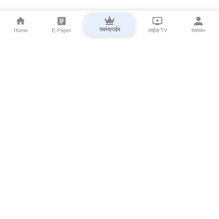
सबस्क्राईब
Home
E-Paper
लाईव्ह TV
सकाळ+
⌄
Marathi News
⌄
About Esakal
⌄
Digital Products
⌄
Sakal Programs
⌄
Print Products