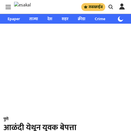
सबस्क्राईब
Epaper
ताज्या
देश
शहर
क्रीडा
Crime
साप्ताहिक
पुणे
आळंदी येथून युवक बेपत्ता