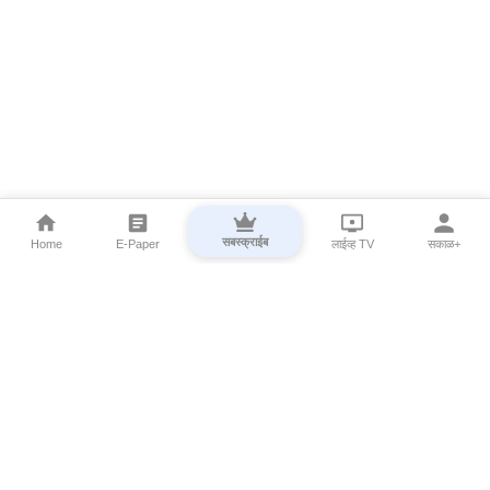
सबस्क्राईब
Home
E-Paper
लाईव्ह TV
सकाळ+
⌄
Marathi News