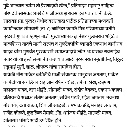
पुढे आल्यास त्यांना तो प्रेरणादायी ठरेल,’’ प्रतिपादन महाराष्ट्र साहित्य
परिषदेचे सासवड शाखेचे माजी अध्यक्ष रावसाहेब पवार यांनी केले.
सासवड (ता. पुरंदर) येथील वसंतदादा पाटील प्रतिष्ठानच्या मध्यवर्ती
कार्यालयात सोमवारी (ता. ८) जालिंदर कामठे मित्र परिवाराच्या वतीने
पुरंदरचे गुणवंत म्हणून माजी मुख्याध्यापक ज्ञानेश्वर गुलाबराव भोईटे व
माळशिरस गावचे माजी सरपंच व गुलटेकडीचे व्यापारी एकनाथ बाजीराव
यादव यांना गुणवंत पुरस्काराने समाजवादाचे ज्येष्ठ अभ्यासक रावसाहेब
पवार यांच्या हस्ते सन्मानित करण्यात आले. पुरस्कारात स्मृतीचिन्ह, विठ्ठल
रखुमाई मूर्ती, शाल, श्रीफळ यांचा समावेश होता.
यावेळी नीरा मार्केट कमिटीचे माजी संचालक भानुदास जगताप, मार्केट
कमिटीच्या संचलिका शहाजान रफिक शेख, रफिक शेख, लक्ष्मण
महाराज यादव, दत्ता भोईटे, सोनाली यादव, संदीप देवकर, एकनाथकाका
प्रतिष्ठानचे अध्यक्ष संतोष जगताप, सचिन पठारे, महेश जगताप, नवनाथ
बोरावके, दत्ता राऊत, शिवाजी साळुंखे, रामभाऊ झेंडे, मनोहर जगताप,
राजेंद्र कोलते, कुंडलिक मेमाणे, ॲड. धनंजय भोईटे, माऊली यादव,
शांताराम भोराडे आदी उपस्थित होते.