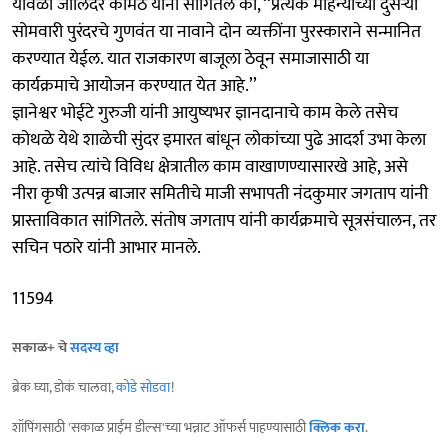
यावेळी जालिंदर कामठे यांनी सांगितले की, ‘‘प्रत्येक महिन्याच्या दुसऱ्या
सोमवारी पुरंदरचे गुणवंत या नावाने दोन व्यक्तींना पुरस्काराने सन्मानित
करण्यात येईल. यात राजकारण बाजूला ठेवून समाजासाठी या
कार्यक्रमाचे आयोजन करण्यात येत आहे.’’
ज्ञानेश्वर भोईटे गुरुजी यांनी आयुष्यभर ज्ञानदानाचे काम केले तसेच
कोथळे येथे शाळेची सुंदर इमारत बांधून लोकांच्या पुढे आदर्श उभा केला
आहे. तसेच त्यांचे विविध क्षेत्रातील काम वाखाणण्यासारखे आहे, असे
नीरा कृषी उत्पन्न बाजार समितीचे माजी सभापती नंदकुमार जगताप यांनी
प्रास्ताविकात सांगितले. संतोष जगताप यांनी कार्यक्रमाचे सूत्रसंचालन, तर
सचिन पठारे यांनी आभार मानले.
11594
सकाळ+ चे
सदस्य व्हा
ब्रेक घ्या, डोकं चालवा,
कोडे सोडवा
!
शॉपिंगसाठी 'सकाळ प्राईम डील्स'च्या भन्नाट ऑफर्स पाहण्यासाठी
क्लिक करा
.