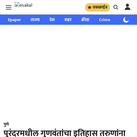
सबस्क्राईब
Epaper
ताज्या
देश
शहर
क्रीडा
Crime
साप्ताहिक
पुणे
पुरंदरमधील गुणवंतांचा इतिहास तरुणांना