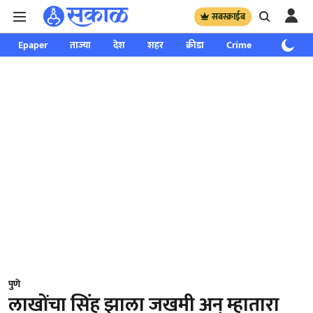
सबस्क्राईब
Epaper
ताज्या
देश
शहर
क्रीडा
Crime
साप्ताहिक
पुणे
लाखोंचा सिंह झाला जखमी अन् म्हातारा