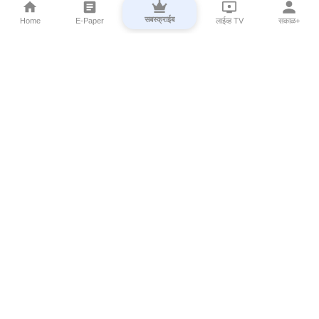
सबस्क्राईब
Home
E-Paper
लाईव्ह TV
सकाळ+
⌄
Marathi News
⌄
About Esakal
⌄
Digital Products
⌄
Sakal Programs
⌄
Print Products