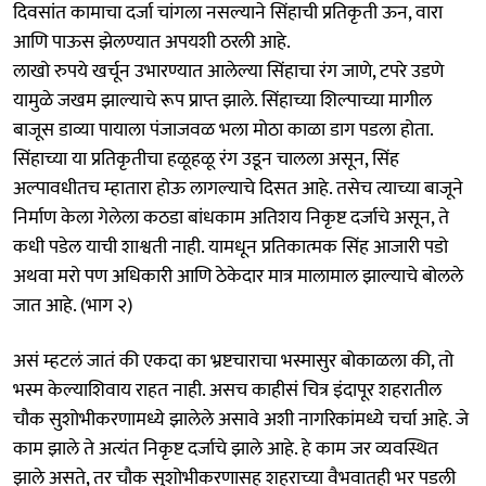
दिवसांत कामाचा दर्जा चांगला नसल्याने सिंहाची प्रतिकृती ऊन, वारा
आणि पाऊस झेलण्यात अपयशी ठरली आहे.
लाखो रुपये खर्चून उभारण्यात आलेल्या सिंहाचा रंग जाणे, टपरे उडणे
यामुळे जखम झाल्याचे रूप प्राप्त झाले. सिंहाच्या शिल्पाच्या मागील
बाजूस डाव्या पायाला पंजाजवळ भला मोठा काळा डाग पडला होता.
सिंहाच्या या प्रतिकृतीचा हळूहळू रंग उडून चालला असून, सिंह
अल्पावधीतच म्हातारा होऊ लागल्याचे दिसत आहे. तसेच त्याच्या बाजूने
निर्माण केला गेलेला कठडा बांधकाम अतिशय निकृष्ट दर्जाचे असून, ते
कधी पडेल याची शाश्वती नाही. यामधून प्रतिकात्मक सिंह आजारी पडो
अथवा मरो पण अधिकारी आणि ठेकेदार मात्र मालामाल झाल्याचे बोलले
जात आहे. (भाग २)
असं म्हटलं जातं की एकदा का भ्रष्टचाराचा भस्मासुर बोकाळला की, तो
भस्म केल्याशिवाय राहत नाही. असच काहीसं चित्र इंदापूर शहरातील
चौक सुशोभीकरणामध्ये झालेले असावे अशी नागरिकांमध्ये चर्चा आहे. जे
काम झाले ते अत्यंत निकृष्ट दर्जाचे झाले आहे. हे काम जर व्यवस्थित
झाले असते, तर चौक सुशोभीकरणासह शहराच्या वैभवातही भर पडली