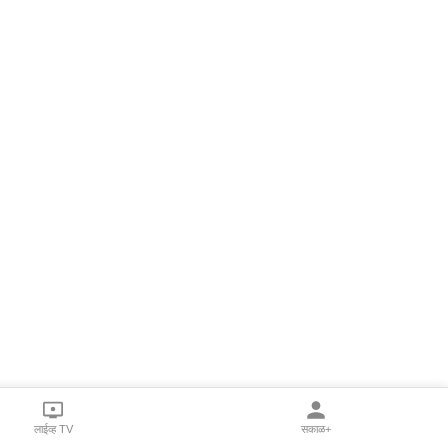
लाईव्ह TV
सकाळ+