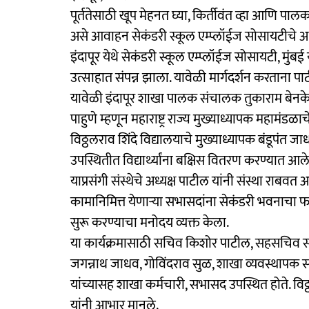
पूर्ततेसाठी खूप मेहनत घ्या, किर्तीवंत व्हा आणि पालकांचे
असे आवाहन सेकंडरी स्कूल एम्प्लॉईज सोसायटीचे अध्यक
इंदापूर येथे सेकंडरी स्कूल एम्प्लॉईज सोसायटी, मुं
उत्साहात संपन्न झाला. यावेळी मार्गदर्शन करताना प
यावेळी इंदापूर शाखा पालक संचालक तुकाराम बेनके यां
पाहुणे म्हणून महाराष्ट्र राज्य मुख्याध्यापक महामंडळा
विठ्ठलराव शिंदे विद्यालयाचे मुख्याध्यापक बंडूपंत 
उपस्थितीत विद्यार्थ्यांना बक्षिस वितरण करण्यात आले
याप्रसंगी संस्थेचे अध्यक्ष पाटील यांनी संस्था राबव
कामानिमित्त येणाऱ्या सभासदांना सेकंडरी भवनाचा फा
सुरू करण्याचा मनोदय व्यक्त केला.
या कार्यक्रमासाठी सचिव किशोर पाटील, सहसचिव स
जगन्नाथ जाधव, गोविंदराव सुळ, शाखा व्यवस्थापक 
यांच्यासह शाखा कर्मचारी, सभासद उपस्थित होते. विठ्
यांनी आभार मानले.