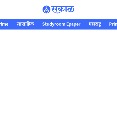
rime
साप्ताहिक
Studyroom Epaper
महाराष्ट्र
Pri