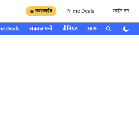
Prime Deals
साईन इन
सबस्क्राईब
me Deals
सकाळ मनी
प्रीमियर
आणखी
राशी भविष्य