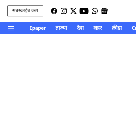
सबस्क्राईब करा
Epaper
ताज्या
देश
शहर
क्रीडा
C