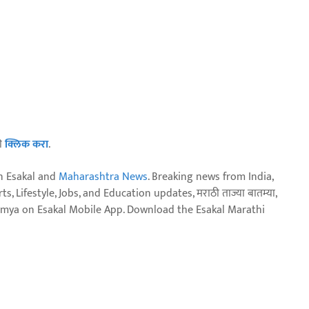
ठी
क्लिक करा
.
n Esakal and
Maharashtra News
. Breaking news from India,
, Lifestyle, Jobs, and Education updates, मराठी ताज्या बातम्या,
aja batmya on Esakal Mobile App. Download the Esakal Marathi