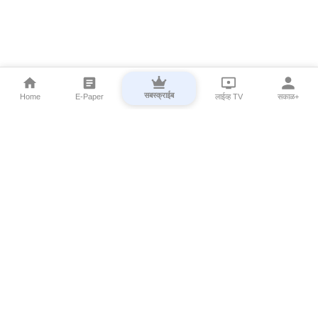
सबस्क्राईब
Home
E-Paper
लाईव्ह TV
सकाळ+
⌄
Marathi News
⌄
About Esakal
⌄
Digital Products