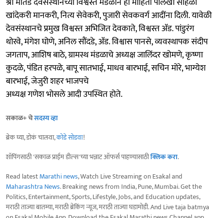
श्री मार्तंड देवसंस्थानच्या विश्वस्त मंडळाने ही माहिती पालखी सोहळा
खांदेकरी मानकरी, नित्य सेवेकरी, पुजारी सेवकवर्ग आदींना दिली. यावेळी
देवसंस्थानचे प्रमुख विश्वस्त अभिजित देवकाते, विश्वस्त ॲड. पांडुरंग
थोरवे, मंगेश घोणे, अनिल सौंदडे, ॲड. विश्वास पानसे, व्यवस्थापक संदीप
जगताप, आशिष बाठे, ग्रामस्थ मंडळाचे अध्यक्ष जालिंदर खोमणे, कृष्णा
कुदळे, पंडित हरपळे, बापू सातभाई, माधव बारभाई, सचिन मोरे, भाग्येश
बारभाई, जेजुरी शहर भाजपचे
अध्यक्ष गणेश भोसले आदी उपस्थित होते.
सकाळ+ चे
सदस्य व्हा
ब्रेक घ्या, डोकं चालवा,
कोडे सोडवा
!
शॉपिंगसाठी 'सकाळ प्राईम डील्स'च्या भन्नाट ऑफर्स पाहण्यासाठी
क्लिक करा
.
Read latest
Marathi news
, Watch Live Streaming on Esakal and
Maharashtra News
. Breaking news from India, Pune, Mumbai. Get the
Politics, Entertainment, Sports, Lifestyle, Jobs, and Education updates,
मराठी ताज्या बातम्या, मराठी ब्रेकिंग न्यूज, मराठी ताज्या घडामोडी. And Live taja batmya
on Esakal Mobile App. Download the Esakal Marathi news Channel app