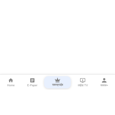
सबस्क्राईब
Home
E-Paper
लाईव्ह TV
सकाळ+