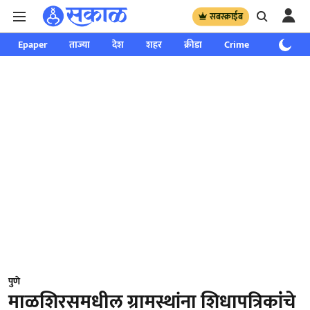
सबस्क्राईब
Epaper
ताज्या
देश
शहर
क्रीडा
Crime
साप्ताहिक
पुणे
माळशिरसमधील ग्रामस्थांना शिधापत्रिकांंचे