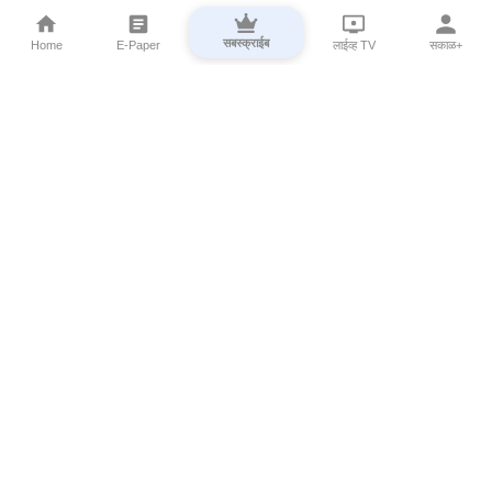
सबस्क्राईब
Home
E-Paper
लाईव्ह TV
सकाळ+
⌄
Marathi News
⌄
About Esakal
⌄
Digital Products
⌄
Sakal Programs
⌄
Print Products