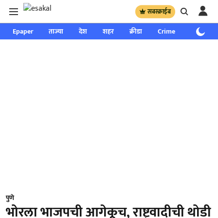
सबस्क्राईब
Epaper
ताज्या
देश
शहर
क्रीडा
Crime
साप्ताहिक
पुणे
भोरला भाजपची आगेकूच, राष्ट्रवादीची थोडी