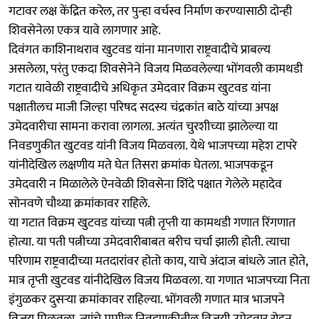
गटावर लक्ष केंद्रित करेल, तर पुन्हा वर्चस्व निर्माण करण्यासाठी दोन्ही
शिवसेनेला एकत्र यावे लागणार आहे.
दिवंगत काशिनाथराव खुटवड यांना मानणारा राष्ट्रवादीचे प्राबल्य
असलेला, परंतु एकदा शिवसेनेने विजय मिळवलेल्या भोंगवली कामथडी
गटात यावेळी राष्ट्रवादीचे अधिकृत उमेदवार विक्रम खुटवड यांना
पक्षातीलच माजी जिल्हा परिषद सदस्य चंद्रकांत बाठे यांच्या अपक्ष
उमेदवारीचा सामना करावा लागला. अत्यंत चुरशीच्या झालेल्या या
निवडणुकीत खुटवड यांनी विजय मिळवला. येथे भाजपच्या महेश टापरे
यांनीदेखिल लक्षणीय मते घेत तिसरा क्रमांक घेतला. भाजपकडून
उमेदवारी न मिळालेले ऐनवेळी शिवसेना शिंदे पक्षात गेलेले महादेव
सोनवणे चौथ्या क्रमांकावर राहिले.
या गटात विक्रम खुटवड यांच्या पत्नी तृप्ती या कामथडी गणात रिंगणात
होत्या. या पती पत्नीच्या उमेदवारीबाबत बरीच चर्चा झाली होती. त्याचा
परिणाम राष्ट्रवादीच्या मतदारांवर होतो काय, याचे अंदाज बांधले जात होते,
मात्र तृप्ती खुटवड यांनीदेखिल विजय मिळवला. या गणात भाजपच्या निता
इंगुळकर दुसऱ्या क्रमांकावर राहिल्या. भोंगवली गणात मात्र भाजपने
विजय मिळवला. त्यांचे मागील निवडणुकीतील विजयी उमेदवार रोहन