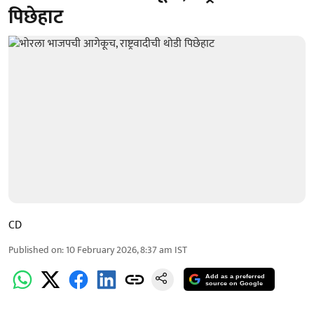
पिछेहाट
CD
Published on
:
10 February 2026, 8:37 am
IST
Add as a preferred
source on Google