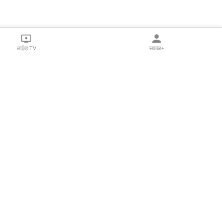
लाईव्ह TV
सकाळ+
l Programs
Print Products
Sakal Saptahik