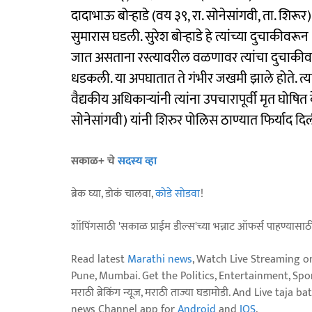
दादाभाऊ बोऱ्हाडे (वय ३९, रा. सोनेसांगवी, ता. शिरूर
सुमारास घडली. सुरेश बोऱ्हाडे हे त्यांच्या दुचाकीव
जात असताना रस्त्यावरील वळणावर त्यांचा दुचाक
धडकली. या अपघातात ते गंभीर जखमी झाले होते. त्या
वैद्यकीय अधिकाऱ्यांनी त्यांना उपचारापूर्वी मृत घोषि
सोनेसांगवी) यांनी शिरुर पोलिस ठाण्यात फिर्याद 
सकाळ+ चे
सदस्य व्हा
ब्रेक घ्या, डोकं चालवा,
कोडे सोडवा
!
शॉपिंगसाठी 'सकाळ प्राईम डील्स'च्या भन्नाट ऑफर्स पाहण्यासा
Read latest
Marathi news
, Watch Live Streaming o
Pune, Mumbai. Get the Politics, Entertainment, Sports
मराठी ब्रेकिंग न्यूज, मराठी ताज्या घडामोडी. And Live t
news Channel app for
Android
and
IOS
.