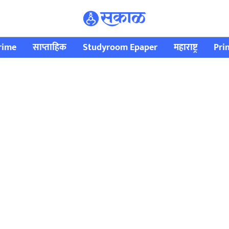
rime
साप्ताहिक
Studyroom Epaper
महाराष्ट्र
Pri