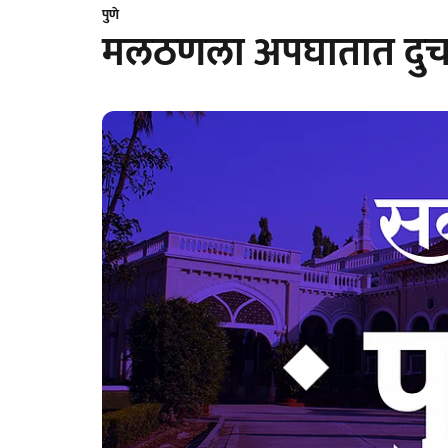
पुणे
मलठणला अपघातात दुचाकी