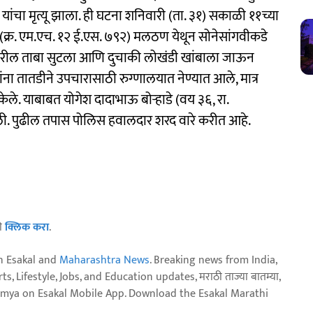
) यांचा मृत्यू झाला. ही घटना शनिवारी (ता. ३१) सकाळी ११च्या
रून (क्र. एम.एच. १२ ई.एस. ७९२) मलठण येथून सोनेसांगवीकडे
ीवरील ताबा सुटला आणि दुचाकी लोखंडी खांबाला जाऊन
ंना तातडीने उपचारासाठी रुग्णालयात नेण्यात आले, मात्र
त केले. याबाबत योगेश दादाभाऊ बोऱ्हाडे (वय ३६, रा.
दिली. पुढील तपास पोलिस हवालदार शरद वारे करीत आहे.
ठी
क्लिक करा
.
n Esakal and
Maharashtra News
. Breaking news from India,
, Lifestyle, Jobs, and Education updates, मराठी ताज्या बातम्या,
aja batmya on Esakal Mobile App. Download the Esakal Marathi