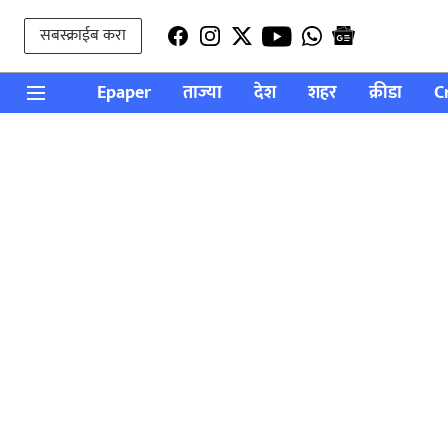
सबस्क्राईब करा
Epaper
ताज्या
देश
शहर
क्रीडा
C