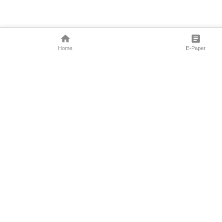
Home
E-Paper
Follow Us
Marathi News
Maharashtra N