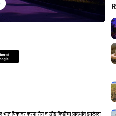
R
ferred
oogle
ील भात पिकावर करपा रोग व खोड किडीचा प्रादुर्भाव झालेला