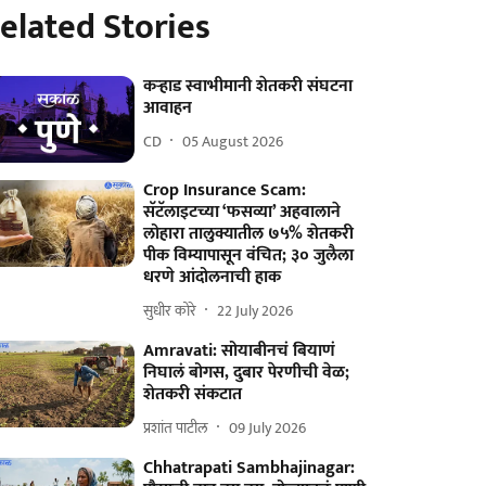
elated Stories
कऱ्हाड स्वाभीमानी शेतकरी संघटना
आवाहन
CD
05 August 2026
Crop Insurance Scam:
सॅटॅलाइटच्या ‘फसव्या’ अहवालाने
लोहारा तालुक्यातील ७५% शेतकरी
पीक विम्यापासून वंचित; ३० जुलैला
धरणे आंदोलनाची हाक
सुधीर कोरे
22 July 2026
Amravati: सोयाबीनचं बियाणं
निघालं बोगस, दुबार पेरणीची वेळ;
शेतकरी संकटात
प्रशांत पाटील
09 July 2026
Chhatrapati Sambhajinagar: