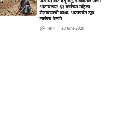
पौसाची वाट बगू बगू, डोळ्यातलं पाणी
आटायलंय! ६३ वर्षांच्या महिला
शेतकऱ्याची व्यथा, आतापर्यंत दहा
टक्केच पेरणी
सुषेन जाधव
20 June 2026