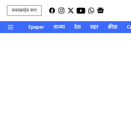
सबस्क्राईब करा
Epaper
ताज्या
देश
शहर
क्रीडा
C