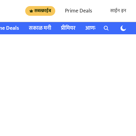
Prime Deals
साईन इन
सबस्क्राईब
me Deals
सकाळ मनी
प्रीमियर
आणखी
राशी भविष्य