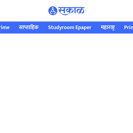
rime
साप्ताहिक
Studyroom Epaper
महाराष्ट्र
Pri