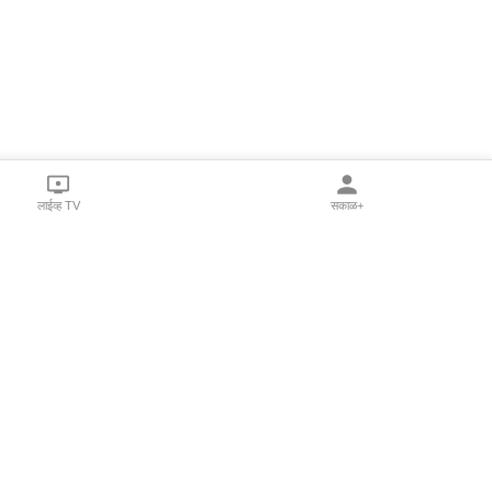
लाईव्ह TV
सकाळ+