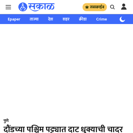
सबस्क्राईब
Epaper
ताज्या
देश
शहर
क्रीडा
Crime
साप्ताहिक
पुणे
दौंडच्या पश्चिम पट्ट्यात दाट धुक्याची चादर