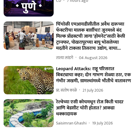
CD
7 hours ago
चिंचोळी एमआयडीसीतील अवैध दारूच्या
फॅक्टरीचा मालक बार्शीचा! जूनमध्ये बंद
मिल्क प्रॉडक्टची जागा ‘होमनेट’साठी केली
ट्रान्स्फर, पोखरापूरच्या बापू भोसलेच्या
मदतीने टाकला तिसराच उद्योग, वाचा...
तात्या लांडगे
04 August 2026
Leopard Attacks: राहू परिसरात
बिबट्याचा कहर; दोन गाभण शेळ्या ठार, एक
गंभीर जखमी, ग्रामस्थांमध्ये भीतीचे वातावरण
प्रा. संतोष काळे
21 July 2026
रेल्वेच्या एसी कोचमधून रोज किती चादर
आणि बेडशीट चोरी होतात? आकडा
धक्कादायक
Saisimran Ghashi
19 July 2026