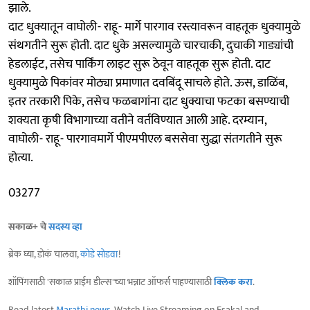
झाले.
दाट धुक्यातून वाघोली- राहू- मार्गे पारगाव रस्त्यावरून वाहतूक धुक्यामुळे
संथगतीने सुरू होती. दाट धुके असल्यामुळे चारचाकी, दुचाकी गाड्यांची
हेडलाईट, तसेच पार्किंग लाइट सुरू ठेवून वाहतूक सुरू होती. दाट
धुक्यामुळे पिकांवर मोठ्या प्रमाणात दवबिंदू साचले होते. ऊस, डाळिंब,
इतर तरकारी पिके, तसेच फळबागांना दाट धुक्याचा फटका बसण्याची
शक्यता कृषी विभागाच्या वतीने वर्तविण्यात आली आहे. दरम्यान,
वाघोली- राहू- पारगावमार्गे पीएमपीएल बससेवा सुद्धा संतगतीने सुरू
होत्या.
03277
सकाळ+ चे
सदस्य व्हा
ब्रेक घ्या, डोकं चालवा,
कोडे सोडवा
!
शॉपिंगसाठी 'सकाळ प्राईम डील्स'च्या भन्नाट ऑफर्स पाहण्यासाठी
क्लिक करा
.
Read latest
Marathi news
, Watch Live Streaming on Esakal and