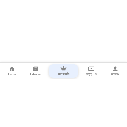
सबस्क्राईब
Home
E-Paper
लाईव्ह TV
सकाळ+