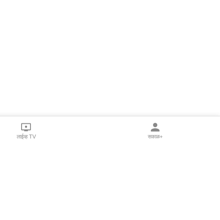
लाईव्ह TV
सकाळ+