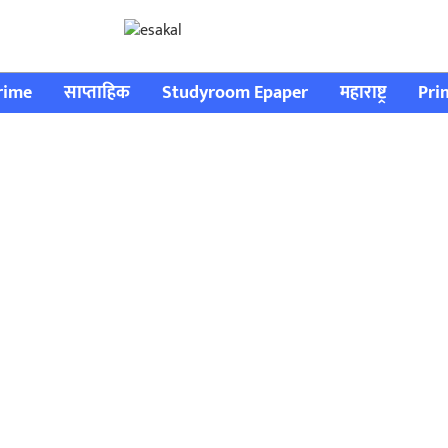
rime
साप्ताहिक
Studyroom Epaper
महाराष्ट्र
Pri