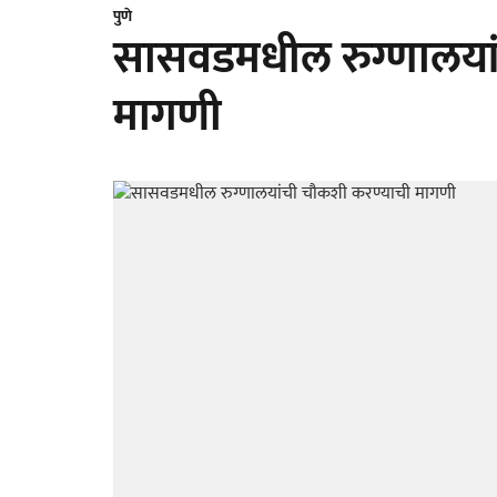
पुणे
​सासवडमधील रुग्णालया
मागणी