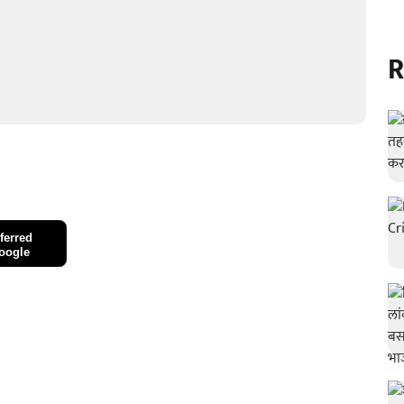
R
ferred
oogle