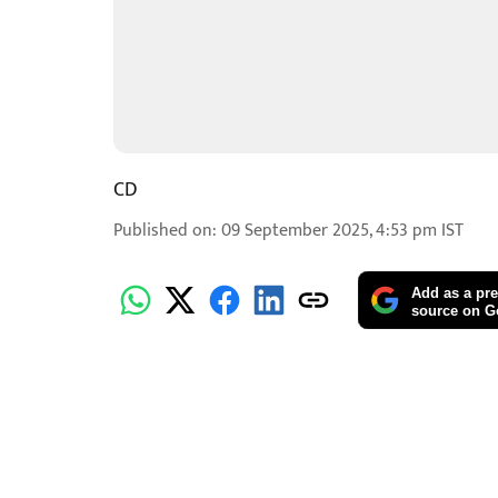
CD
Published on
:
09 September 2025, 4:53 pm
IST
Add as a pre
source on G