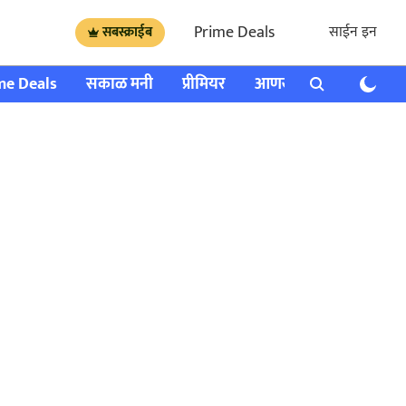
Prime Deals
साईन इन
सबस्क्राईब
me Deals
सकाळ मनी
प्रीमियर
आणखी
राशी भविष्य