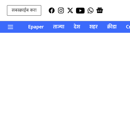
सबस्क्राईब करा
Epaper
ताज्या
देश
शहर
क्रीडा
C