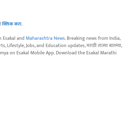
ठी
क्लिक करा
.
n Esakal and
Maharashtra News
. Breaking news from India,
, Lifestyle, Jobs, and Education updates, मराठी ताज्या बातम्या,
aja batmya on Esakal Mobile App. Download the Esakal Marathi